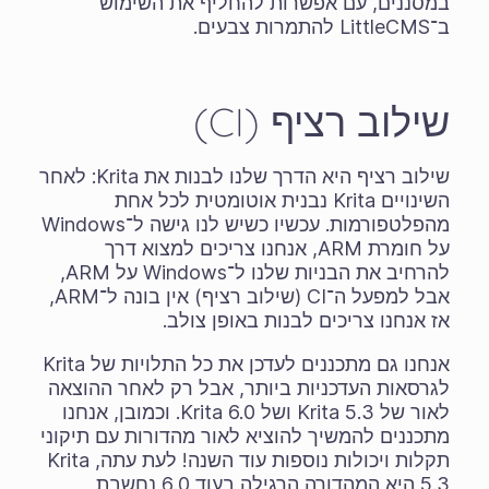
במסננים, עם אפשרות להחליף את השימוש
ב־LittleCMS להתמרות צבעים.
שילוב רציף (CI)
שילוב רציף היא הדרך שלנו לבנות את Krita: לאחר
השינויים Krita נבנית אוטומטית לכל אחת
מהפלטפורמות. עכשיו כשיש לנו גישה ל־Windows
על חומרת ARM, אנחנו צריכים למצוא דרך
להרחיב את הבניות שלנו ל־Windows על ARM,
אבל למפעל ה־CI (שילוב רציף) אין בונה ל־ARM,
אז אנחנו צריכים לבנות באופן צולב.
אנחנו גם מתכננים לעדכן את כל התלויות של Krita
לגרסאות העדכניות ביותר, אבל רק לאחר ההוצאה
לאור של Krita 5.3 ושל Krita 6.0. וכמובן, אנחנו
מתכננים להמשיך להוציא לאור מהדורות עם תיקוני
תקלות ויכולות נוספות עוד השנה! לעת עתה, Krita
5.3 היא המהדורה הרגילה בעוד 6.0 נחשבת