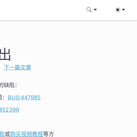
推出
|
下一篇文章
关的缺陷：
题：
BUG:447985
452396
款
或
购买视频教程
等方