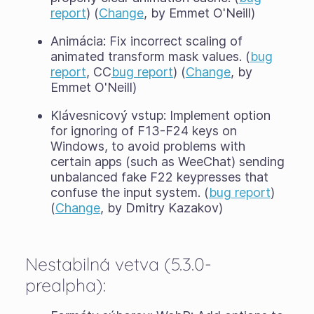
report
) (
Change
, by Emmet O'Neill)
Animácia: Fix incorrect scaling of
animated transform mask values. (
bug
report
, CC
bug report
) (
Change
, by
Emmet O'Neill)
Klávesnicový vstup: Implement option
for ignoring of F13-F24 keys on
Windows, to avoid problems with
certain apps (such as WeeChat) sending
unbalanced fake F22 keypresses that
confuse the input system. (
bug report
)
(
Change
, by Dmitry Kazakov)
Nestabilná vetva (5.3.0-
prealpha):