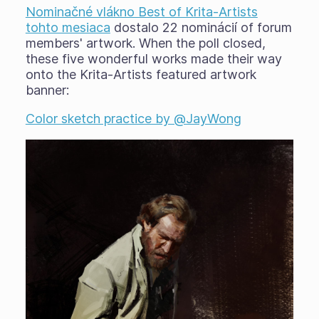
Nominačné vlákno Best of Krita-Artists
tohto mesiaca
dostalo 22 nominácií of forum
members' artwork. When the poll closed,
these five wonderful works made their way
onto the Krita-Artists featured artwork
banner:
Color sketch practice by @JayWong