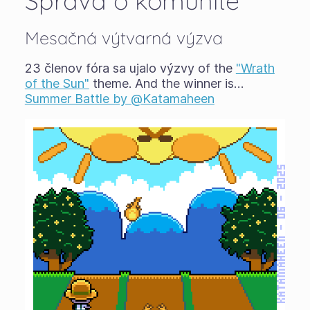
Správa o komunite
Mesačná výtvarná výzva
23 členov fóra sa ujalo výzvy of the
"Wrath
of the Sun"
theme. And the winner is…
Summer Battle by @Katamaheen