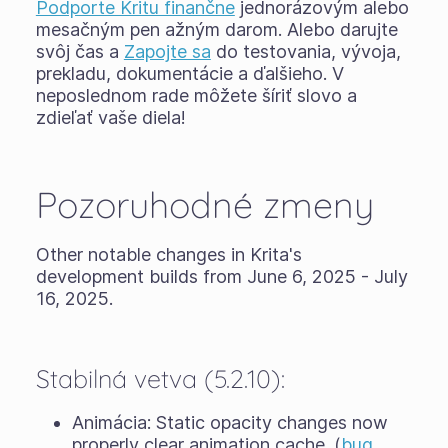
Podporte Kritu finančne
jednorázovým alebo
mesačným pen ažným darom. Alebo darujte
svôj čas a
Zapojte sa
do testovania, vývoja,
prekladu, dokumentácie a ďalšieho. V
neposlednom rade môžete šíriť slovo a
zdieľať vaše diela!
Pozoruhodné zmeny
Other notable changes in Krita's
development builds from June 6, 2025 - July
16, 2025.
Stabilná vetva (5.2.10):
Animácia: Static opacity changes now
properly clear animation cache. (
bug