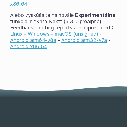
x86_64
Alebo vyskúšajte najnovšie
Experimentálne
funkcie in "Krita Next" (5.3.0-prealpha).
Feedback and bug reports are appreciated!:
Linux
-
Windows
-
macOS (unsigned)
-
Android arm64-v8a
-
Android arm32-v7a
-
Android x86_64