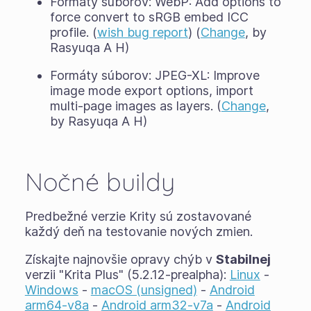
Formáty súborov: WebP: Add options to
force convert to sRGB embed ICC
profile. (
wish bug report
) (
Change
, by
Rasyuqa A H)
Formáty súborov: JPEG-XL: Improve
image mode export options, import
multi-page images as layers. (
Change
,
by Rasyuqa A H)
Nočné buildy
Predbežné verzie Krity sú zostavované
každý deň na testovanie nových zmien.
Získajte najnovšie opravy chýb v
Stabilnej
verzii "Krita Plus" (5.2.12-prealpha):
Linux
-
Windows
-
macOS (unsigned)
-
Android
arm64-v8a
-
Android arm32-v7a
-
Android