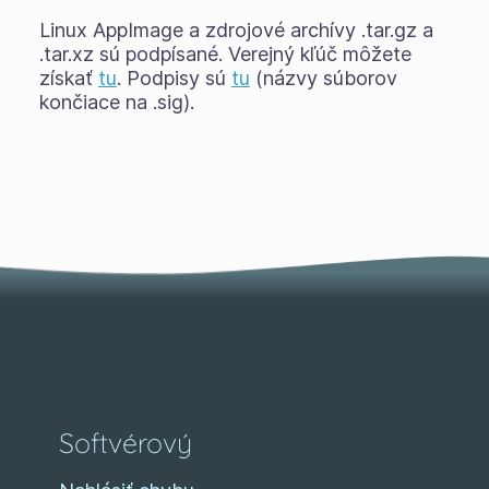
Linux AppImage a zdrojové archívy .tar.gz a
.tar.xz sú podpísané. Verejný kľúč môžete
získať
tu
. Podpisy sú
tu
(názvy súborov
končiace na .sig).
Softvérový