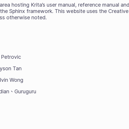
 area hosting Krita’s user manual, reference manual and 
the Sphinx framework. This website uses the Creativ
ess otherwise noted.
Petrovic
son Tan
in Wong
ian、Guruguru