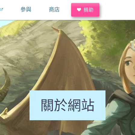
參與
商店
♥ 捐助
關於網站