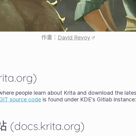
作畫：
David Revoy
ta.org)
 where people learn about Krita and download the late
GIT source code
is found under KDE's Gitlab instance
ocs.krita.org)