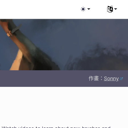
Select you
作畫：
Sonny