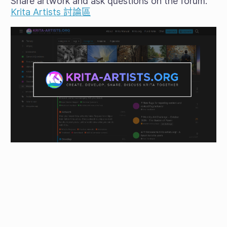
Share artwork and ask questions on the forum:
Krita Artists 討論區