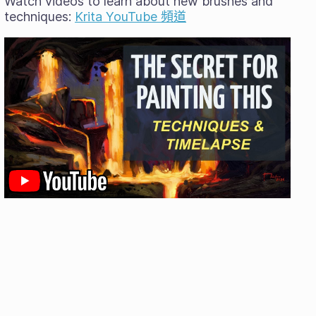
Watch videos to learn about new brushes and
techniques:
Krita YouTube 頻道