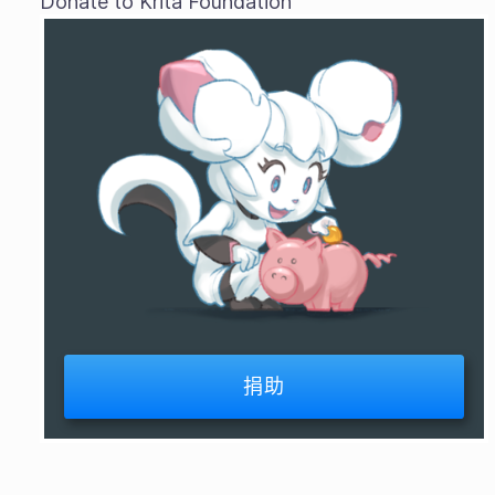
Donate to Krita Foundation
捐助