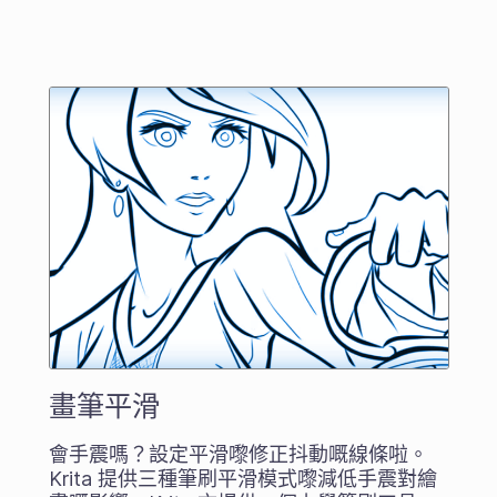
畫筆平滑
會手震嗎？設定平滑嚟修正抖動嘅線條啦。
Krita 提供三種筆刷平滑模式嚟減低手震對繪