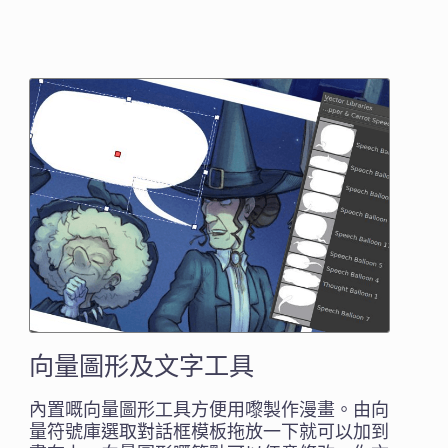
向量圖形及文字工具
內置嘅向量圖形工具方便用嚟製作漫畫。由向
量符號庫選取對話框模板拖放一下就可以加到