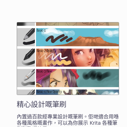
精心設計嘅筆刷
內置過百款經專業設計嘅筆刷。佢哋適合用喺
各種風格嘅畫作，可以為你展示 Krita 各種筆