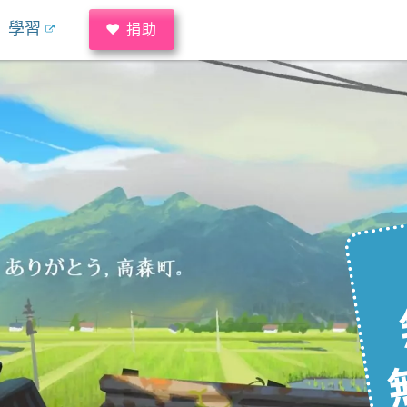
學習
♥ 捐助