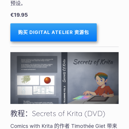
预设。
€19.95
购买 DIGITAL ATELIER 资源包
教程：Secrets of Krita (DVD)
Comics with Krita 的作者 Timothée Giet 带来