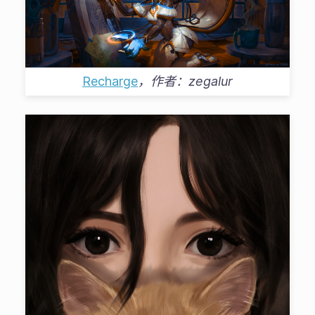
Recharge
，作者：
zegalur