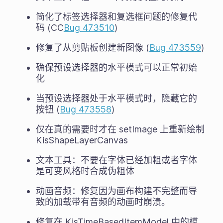
简化了标签选择器和复选框问题的修复代
码 (CC
Bug 473510
)
修复了从剪贴板创建新图像 (
Bug 473559
)
确保预设选择器的水平模式可以正常初始
化
当预设选择器处于水平模式时，隐藏它的
按钮 (
Bug 473558
)
仅在真的需要时才在 setImage 上重新绘制
KisShapeLayerCanvas
文本工具：不要在字体已经加粗或者字体
是可变风格时合成伪粗体
动画音频：修复因为画布构建不完整而导
致的加载带有音频的动画时崩溃。
修复在 KisTimeBasedItemModel 中的模