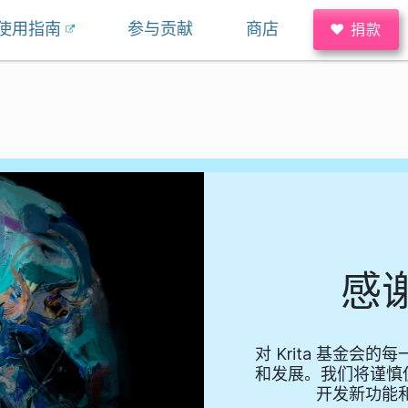
使用指南
参与贡献
商店
♥ 捐款
感
对 Krita 基金会的
和发展。我们将谨慎使
开发新功能