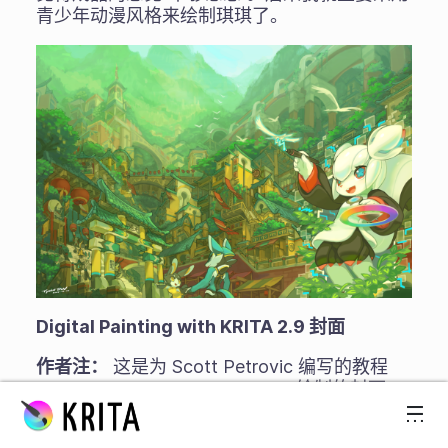
青少年动漫风格来绘制琪琪了。
Digital Painting with KRITA 2.9 封面
作者注：
这是为 Scott Petrovic 编写的教程
Digital Painting with KRITA 2.9
绘制的封面。
跳至内容
琪琪的设计在 2014 年的时候进行了一次重大更
改，但我对于这一版琪琪的机械细节被过度简