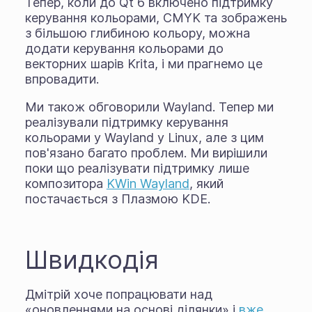
Тепер, коли до Qt 6 включено підтримку
керування кольорами, CMYK та зображень
з більшою глибиною кольору, можна
додати керування кольорами до
векторних шарів Krita, і ми прагнемо це
впровадити.
Ми також обговорили Wayland. Тепер ми
реалізували підтримку керування
кольорами у Wayland у Linux, але з цим
пов'язано багато проблем. Ми вирішили
поки що реалізувати підтримку лише
композитора
KWin Wayland
, який
постачається з Плазмою KDE.
Швидкодія
Дмітрій хоче попрацювати над
«оновленнями на основі ділянки» і
вже