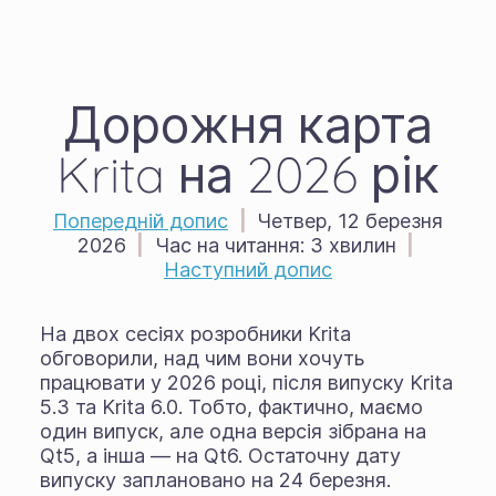
Дорожня карта
Krita на 2026 рік
Попередній допис
|
Четвер, 12 березня
2026
|
Час на читання:
3 хвилин
|
Наступний допис
На двох сесіях розробники Krita
обговорили, над чим вони хочуть
працювати у 2026 році, після випуску Krita
5.3 та Krita 6.0. Тобто, фактично, маємо
один випуск, але одна версія зібрана на
Qt5, а інша — на Qt6. Остаточну дату
випуску заплановано на 24 березня.