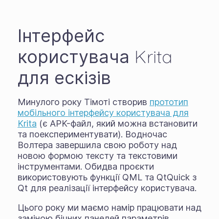
Інтерфейс
користувача Krita
для ескізів
Минулого року Тімоті створив
прототип
мобільного інтерфейсу користувача для
Krita
(є APK-файл, який можна встановити
та поекспериментувати). Водночас
Волтера завершила свою роботу над
новою формою тексту та текстовими
інструментами. Обидва проєкти
використовують функції QML та QtQuick з
Qt для реалізації інтерфейсу користувача.
Цього року ми маємо намір працювати над
заміною бічних панелей параметрів