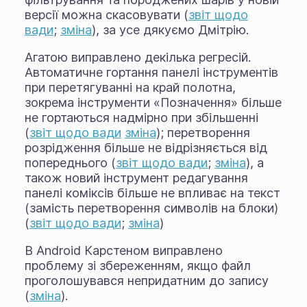
версії можна скасовувати (
звіт щодо
вади
;
зміна
), за усе дякуємо Дмітрію.
Агатою виправлено декілька регресій.
Автоматичне гортання панелі інструментів
при перетягуванні на край полотна,
зокрема інструменти «Позначення» більше
не гортаються надмірно при збільшенні
(
звіт щодо вади
зміна
); перетворення
розрідження більше не відрізняється від
попереднього (
звіт щодо вади
;
зміна
), а
також новий інструмент редагування
панелі коміксів більше не впливає на текст
(замість перетворення символів на блоки)
(
звіт щодо вади
;
зміна
)
В Android Карстеном виправлено
проблему зі збереженням, якщо файл
проголошувався непридатним до запису
(
зміна
).