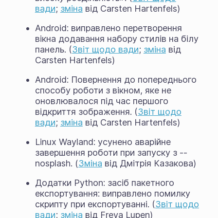
вади
;
зміна
від Carsten Hartenfels)
Android: виправлено перетворення
вікна додавання набору стилів на білу
панель. (
Звіт щодо вади
;
зміна
від
Carsten Hartenfels)
Android: Повернення до попереднього
способу роботи з вікном, яке не
оновлювалося під час першого
відкриття зображення. (
Звіт щодо
вади
;
зміна
від Carsten Hartenfels)
Linux Wayland: усунено аварійне
завершення роботи при запуску з --
nosplash. (
Зміна
від Дмітрія Казакова)
Додатки Python: засіб пакетного
експортування: виправлено помилку
скрипту при експортуванні. (
Звіт щодо
вади
;
зміна
від Freya Lupen)