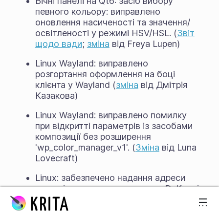
Бічні панелі на Qt6: засіб вибору
певного кольору: виправлено
оновлення насиченості та значення/
освітленості у режимі HSV/HSL. (
Звіт
щодо вади
;
зміна
від Freya Lupen)
Linux Wayland: виправлено
розгортання оформлення на боці
клієнта у Wayland (
зміна
від Дмітрія
Казакова)
Linux Wayland: виправлено помилку
при відкритті параметрів із засобами
композиції без розширення
'wp_color_manager_v1'. (
Зміна
від Luna
Lovecraft)
Linux: забезпечено надання адреси
для звітування щодо вад для Dr.Konqi
Перейти до вмісту
(
звіт щодо вади
;
зміна
від Дмітрія
Казакова)