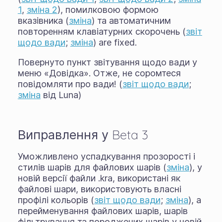
1
,
зміна 2
), помилковою формою
вказівника (
зміна
) та автоматичним
повторенням клавіатурних скорочень (
звіт
щодо вади
;
зміна
) are fixed.
Повернуто пункт звітування щодо вади у
меню «Довідка». Отже, не соромтеся
повідомляти про вади! (
звіт щодо вади
;
зміна
від Luna)
Виправлення у Beta 3
Уможливлено успадкування прозорості і
стилів шарів для файлових шарів (
зміна
), у
новій версії файли .kra, використані як
файлові шари, використовують власні
профілі кольорів (
звіт щодо вади
;
зміна
), а
перейменування файлових шарів, шарів
фільтрування та породжених шарів у новій