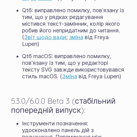
Qt6: виправлено помилку, пов'язану із
тим, що у рядках редагування
містився текст-замінник, колір якого
робив його непридатним до читання.
(
Звіт щодо вади
;
зміна
від Freya
Lupen)
Qt6 macOS: виправлено помилку,
пов'язану із тим, що у редакторі
тексту SVG завжди використовувався
стиль macOS. (
Зміна
від Freya Lupen)
5.3.0/6.0.0 Beta 3 (стабільний
попередній випуск):
Інструменти позначення:
удосконалено панель дій з
позначення. Перемикання між