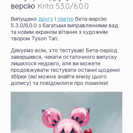
версію Krita 5.3.0/6.0.0
Випущено
другу
і
третю
бета-версію
5.3.0/6.0.0 з багатьма виправленнями вад
та новим екраном вітання з художнім
твором Tyson Tan.
Дякуємо всім, хто тестував! Бета-період
завершився, чекати остаточного випуску
лишилося недовго, але ви можете
продовжувати тестувати останні щоденні
збірки (які можна знайти внизу цього
допису) та повідомляти про помилки!