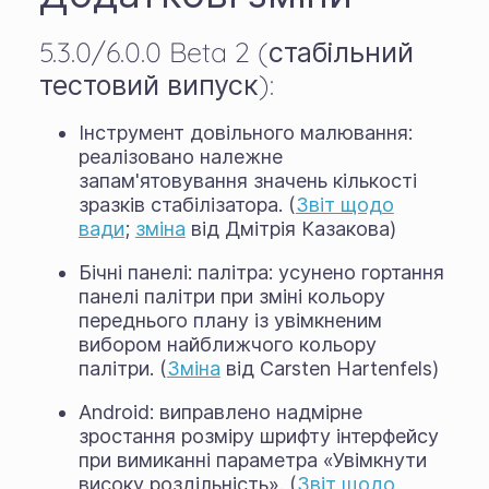
5.3.0/6.0.0 Beta 2 (стабільний
тестовий випуск):
Інструмент довільного малювання:
реалізовано належне
запам'ятовування значень кількості
зразків стабілізатора. (
Звіт щодо
вади
;
зміна
від Дмітрія Казакова)
Бічні панелі: палітра: усунено гортання
панелі палітри при зміні кольору
переднього плану із увімкненим
вибором найближчого кольору
палітри. (
Зміна
від Carsten Hartenfels)
Android: виправлено надмірне
зростання розміру шрифту інтерфейсу
при вимиканні параметра «Увімкнути
високу роздільність». (
Звіт щодо