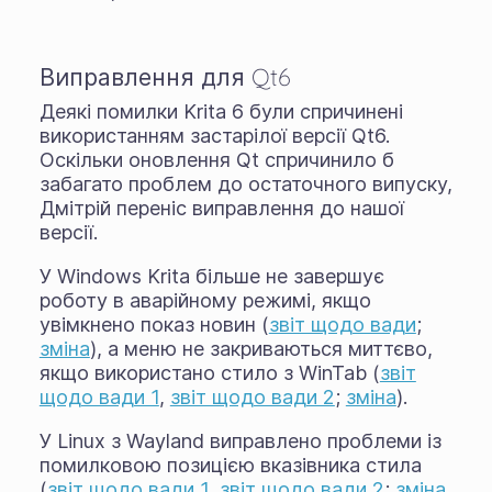
Виправлення для Qt6
Деякі помилки Krita 6 були спричинені
використанням застарілої версії Qt6.
Оскільки оновлення Qt спричинило б
забагато проблем до остаточного випуску,
Дмітрій переніс виправлення до нашої
версії.
У Windows Krita більше не завершує
роботу в аварійному режимі, якщо
увімкнено показ новин (
звіт щодо вади
;
зміна
), а меню не закриваються миттєво,
якщо використано стило з WinTab (
звіт
щодо вади 1
,
звіт щодо вади 2
;
зміна
).
У Linux з Wayland виправлено проблеми із
помилковою позицією вказівника стила
(
звіт щодо вади 1
,
звіт щодо вади 2
;
зміна