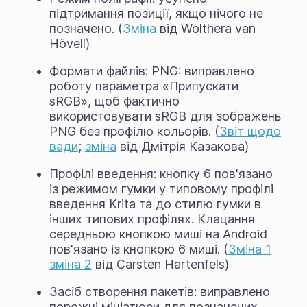
підтримання позиції, якщо нічого не
позначено. (
Зміна
від Wolthera van
Hövell)
Формати файлів: PNG: виправлено
роботу параметра «Припускати
sRGB», щоб фактично
використовувати sRGB для зображень
PNG без профілю кольорів. (
Звіт щодо
вади
;
зміна
від Дмітрія Казакова)
Профілі введення: кнопку 6 пов'язано
із режимом гумки у типовому профілі
введення Krita та до стилю гумки в
інших типових профілях. Клацання
середньою кнопкою миші на Android
пов'язано із кнопкою 6 миші. (
Зміна 1
зміна 2
від Carsten Hartenfels)
Засіб створення пакетів: виправлено
порожні мініатюри для позначених