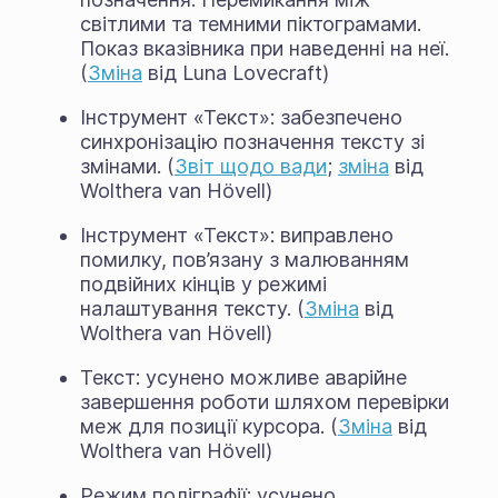
світлими та темними піктограмами.
Показ вказівника при наведенні на неї.
(
Зміна
від Luna Lovecraft)
Інструмент «Текст»: забезпечено
синхронізацію позначення тексту зі
змінами. (
Звіт щодо вади
;
зміна
від
Wolthera van Hövell)
Інструмент «Текст»: виправлено
помилку, пов’язану з малюванням
подвійних кінців у режимі
налаштування тексту. (
Зміна
від
Wolthera van Hövell)
Текст: усунено можливе аварійне
завершення роботи шляхом перевірки
меж для позиції курсора. (
Зміна
від
Wolthera van Hövell)
Режим поліграфії: усунено