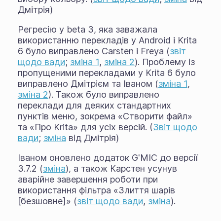
Дмітрія)
Регресію у beta 3, яка заважала
використанню перекладів у Android і Krita
6 було виправлено Carsten і Freya (
звіт
щодо вади
;
зміна 1
,
зміна 2
). Проблему із
пропущеними перекладами у Krita 6 було
виправлено Дмітрієм та Іваном (
зміна 1
,
зміна 2
). Також було виправлено
переклади для деяких стандартних
пунктів меню, зокрема «Створити файл»
та «Про Krita» для усіх версій. (
Звіт щодо
вади
;
зміна
від Дмітрія)
Іваном оновлено додаток G'MIC до версії
3.7.2 (
зміна
), а також Карстен усунув
аварійне завершення роботи при
використання фільтра «Злиття шарів
[безшовне]» (
звіт щодо вади
,
зміна
).