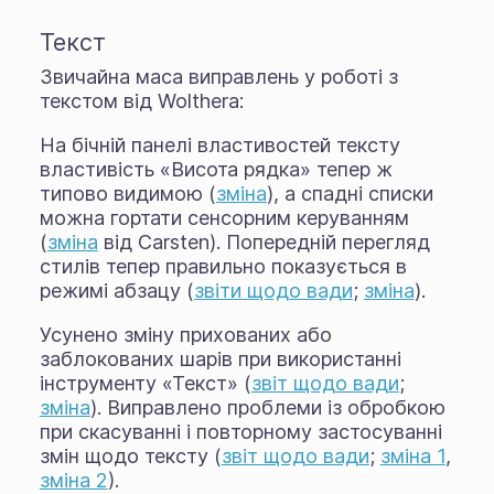
Текст
Звичайна маса виправлень у роботі з
текстом від Wolthera:
На бічній панелі властивостей тексту
властивість «Висота рядка» тепер ж
типово видимою (
зміна
), а спадні списки
можна гортати сенсорним керуванням
(
зміна
від Carsten). Попередній перегляд
стилів тепер правильно показується в
режимі абзацу (
звіти щодо вади
;
зміна
).
Усунено зміну прихованих або
заблокованих шарів при використанні
інструменту «Текст» (
звіт щодо вади
;
зміна
). Виправлено проблеми із обробкою
при скасуванні і повторному застосуванні
змін щодо тексту (
звіт щодо вади
;
зміна 1
,
зміна 2
).