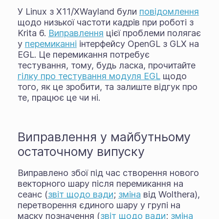
У Linux з X11/XWayland були
повідомлення
щодо низької частоти кадрів при роботі з
Krita 6.
Виправлення
цієї проблеми полягає
у
перемиканні
інтерфейсу OpenGL з GLX на
EGL. Це перемикання потребує
тестування, тому, будь ласка, прочитайте
гілку про тестування модуля EGL
щодо
того, як це зробити, та залиште відгук про
те, працює це чи ні.
Виправлення у майбутньому
остаточному випуску
Виправлено збої під час створення нового
векторного шару після перемикання на
сеанс (
звіт щодо вади
;
зміна
від Wolthera),
перетворення єдиного шару у групі на
маску позначення (
звіт щодо вади
;
зміна