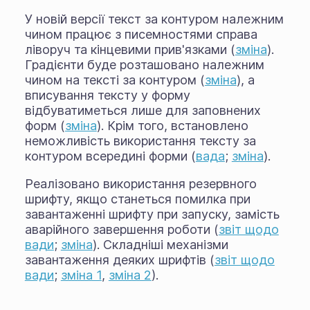
У новій версії текст за контуром належним
чином працює з писемностями справа
ліворуч та кінцевими прив'язками (
зміна
).
Градієнти буде розташовано належним
чином на тексті за контуром (
зміна
), а
вписування тексту у форму
відбуватиметься лише для заповнених
форм (
зміна
). Крім того, встановлено
неможливість використання тексту за
контуром всередині форми (
вада
;
зміна
).
Реалізовано використання резервного
шрифту, якщо станеться помилка при
завантаженні шрифту при запуску, замість
аварійного завершення роботи (
звіт щодо
вади
;
зміна
). Складніші механізми
завантаження деяких шрифтів (
звіт щодо
вади
;
зміна 1
,
зміна 2
).