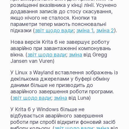
розміщенні вказівника у кінці лінії. Усунено
додавання записів до стосу скасування,
якщо нічого не сталося. Кнопки та
параметри тепер мають пояснювальні
підказки (
звіт щодо вади
;
зміна 1
,
зміна 2
).
Нова версія Krita 6 не завершує роботу
аварійно при завантаженні компонувань
вікна. (
звіт щодо вади
;
зміна
від Gregg
Jansen van Vuren)
У Linux з Wayland вставлення зображень із
декількома джерелами у буфері обміну
даними більше не призводить до
аварійного завершення роботи програми.
(
звіт щодо вади
;
зміна
від Luna)
У Krita 6 у Windows більше не
відбувається аварійного завершення
роботи при спробі відкрити фоновий засіб
вибору кольору. (
звіт щодо вади
;
зміна
від