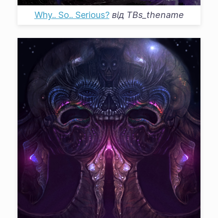
Why.. So.. Serious?
від
TBs_thename