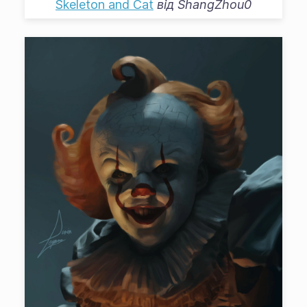
Skeleton and Cat
від
ShangZhou0