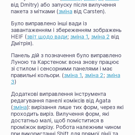
від Dmitry) або запуску після вилучення
пакета з мітками (
зміна
від Carsten).
Було виправлено інші вади із
завантаженням і збереженням зображень
HEIF (
звіт щодо вади
;
зміна 1
,
зміна 2
від
Дмітрія).
Панель дій з позначення було виправлено
Луною та Карстеном: вона знову працює
зі стилом і сенсорними панелями і має
правильні кольори. (
зміна 1
,
зміна 2
;
зміна
3
)
Додаткові виправлення інструмента
редагування панелі коміксів від Agata
(
зміна
): вирізання лише тих форм, через які
проходить виріз. Вилучення форм, які
достатньо малі, щоб поміститися в
проміжок вирізу. Робота належним чином
при використанні Shift для прямої лінії та