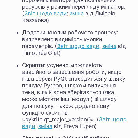
ресурсів у режимі перегляду мініатюр.
(
Звіт щодо вади
;
зміна
від Дмітрія
Казакова)
Додатки: кнопки робочого процесу:
виправлено видимість кнопки
параметрів. (
Звіт щодо вади
;
зміна
від
Timothée Giet)
Скрипти: усунено можливість
аварійного завершення роботи, якщо
інша версія PyQt знаходиться у шляху
пошуку Python, шляхом вилучення
теки, в якій вона зберігається (яка
може містити інші модулі) зі шляху
для пошуку. Також додано нову
функцію скриптів
«pykrita.qt_major_version()». (
Звіт щодо
вади
;
зміна
від Freya Lupen)