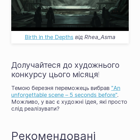
Birth in the Depths
від
Rhea_Asma
Долучайтеся до художнього
конкурсу цього місяця!
Темою березня переможець вибрав
"An
unforgettable scene – 5 seconds before"
.
Можливо, у вас є художні ідея, які просто
слід реалізувати?
Рекомендовані