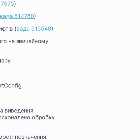
17975
)
вада 514760
)
фтів (
вада 515548
)
ого на звичайному
ару.
tConfig.
та виведення
досконалено обробку
мості позначення