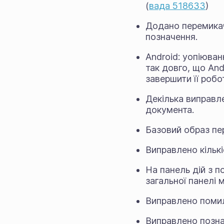
(
вада 518633
)
Додано перемикач
позначення.
Android: уопіюва
так довго, що And
завершити її робо
Декілька виправл
документа.
Базовий образ пе
Виправлено кількі
На панель дій з 
загальної панелі 
Виправлено помил
Виправлено познач