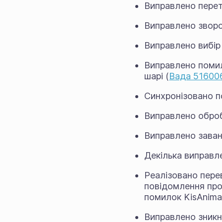
Виправлено перет
Виправлено зворот
Виправлено вибір
Виправлено помил
шарі (
Вада 51600
Синхронізовано п
Виправлено оброб
Виправлено заван
Декілька виправл
Реалізовано пере
повідомлення про
помилок KisAnima
Виправлено зникн