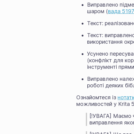
Виправлено підме
шаром (
вада 519
Текст: реалізован
Текст: виправлено
використання окре
Усунено пересуван
(конфлікт для кор
інструменті прями
Виправлено належ
роботі деяких біб
Ознайомтеся із
нотат
можливостей у Krita 5.
[!УВАГА] Маємо 
виправлення яко