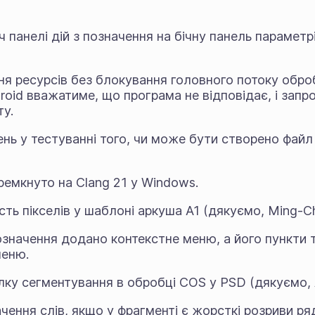
 панелі дій з позначення на бічну панель параметр
ння ресурсів без блокування головного потоку обр
roid вважатиме, що програма не відповідає, і запр
ту.
ень у тестуванні того, чи може бути створено файл
ремкнуто на Clang 21 у Windows.
сть пікселів у шаблоні аркуша A1 (дякуємо, Ming-Ch
позначення додано контекстне меню, а його пункти
меню.
ку сегментування в обробці COS у PSD (дякуємо, Ar
ення слів, якщо у фрагменті є жорсткі розриви ряд