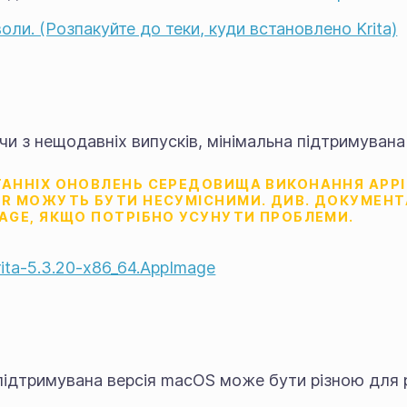
оли. (Розпакуйте до теки, куди встановлено Krita)
и з нещодавніх випусків, мінімальна підтримувана 
АННІХ ОНОВЛЕНЬ СЕРЕДОВИЩА ВИКОНАННЯ APPIM
R МОЖУТЬ БУТИ НЕСУМІСНИМИ. ДИВ. ДОКУМЕН
AGE, ЯКЩО ПОТРІБНО УСУНУТИ ПРОБЛЕМИ.
rita-5.3.20-x86_64.AppImage
 підтримувана версія macOS може бути різною для р