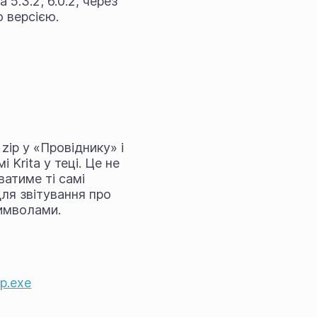
5.3.2; 6.0.2, через
ю версією.
 zip у «Провіднику» і
і Krita у теці. Це не
ватиме ті самі
Для звітування про
символами.
up.exe