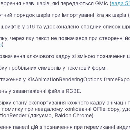
ворення назв шарів, які передаються GMic (
вада 5
ний порядок шарів при імпортуванні .kra як шарів (
 шрифтів у qt6 та удосконалено спадний список шри
ку, через яку текст не позначався при створенні й
6
)
означення ключового кадру зі зміною позначення ш
ку пробільних символів у текстовій формі.
таження у KisAnimationRenderingOptions frameExpor
ень у завантаженні файлів RGBE.
вірку стану експортування кожного кадру анімації 
 помилку при невдалому копіюванні QFile::copy, у
tionRender (дякуємо, Raidon Chrome).
ення панелі дій з позначення при перемиканні види