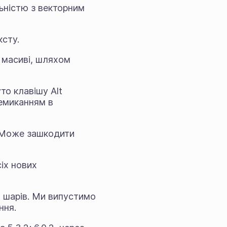
ьністю з векторним
ксту.
у масиві, шляхом
то клавішу Alt
ремиканням в
. Може зашкодити
сіх нових
 шарів. Ми випустимо
ння.