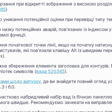
рзання при відкритті зображення з високою розділ
785
)
о уникання потенційної оцінки при перевірці типу те
 низку потенційних аварій, пов'язаних із індексом 
мої функції.
ня початкової точки лінії, якщо на початку натисну
истувачів, які пов'язали клавішу Alt із швидким пе
х).
не збереження елемента заголовка для контурів
ліотек символів (
вада 520345
).
ками щодо випуску
, де ви знайдете повний огляд у
3 і 6.0.
частково набридливий набір вад із бічною панеллю
мога швидше. Рекомендуємо зачекати на виправле