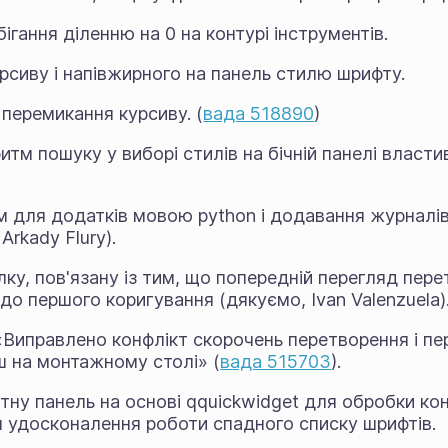
ігання діленню на 0 на контурі інструментів.
рсиву і напівжирного на панель стилю шрифту.
 перемикання курсиву. (
вада 518890
)
тм пошуку у виборі стилів на бічній панелі властив
ам для додатків мовою python і додавання журналі
Arkady Flury).
ку, пов'язану із тим, що попередній перегляд пер
до першого коригування (дякуємо, Ivan Valenzuela)
«Виправлено конфлікт скорочень перетворення і пе
 на монтажному столі» (
вада 515703
).
тну панель на основі qquickwidget для обробки ко
я удосконалення роботи спадного списку шрифтів.