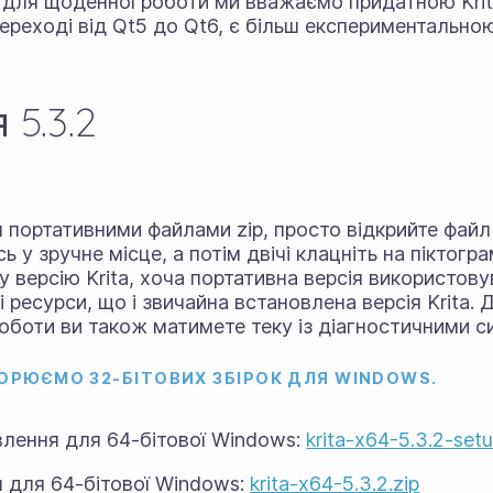
 для щоденної роботи ми вважаємо придатною Krita 
переході від Qt5 до Qt6, є більш експериментально
5.3.2
я
портативними файлами zip
, просто відкрийте файл
ь у зручне місце, а потім двічі клацніть на піктограм
 версію Krita, хоча портативна версія використову
 ресурси, що і звичайна встановлена версія Krita. 
роботи ви також матимете теку із діагностичними 
ВОРЮЄМО 32-БІТОВИХ ЗБІРОК ДЛЯ WINDOWS.
влення для 64-бітової Windows:
krita-x64-5.3.2-set
я для 64-бітової Windows:
krita-x64-5.3.2.zip