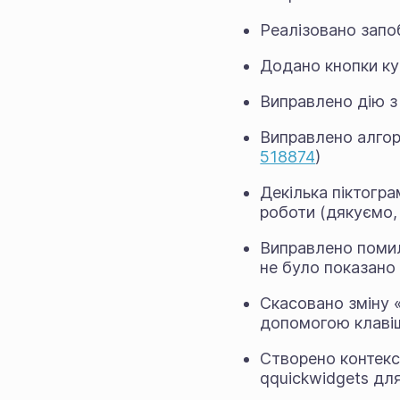
Реалізовано запоб
Додано кнопки ку
Виправлено дію з
Виправлено алгори
518874
)
Декілька піктогр
роботи (дякуємо, 
Виправлено помил
не було показано 
Скасовано зміну 
допомогою клавіш
Створено контекс
qquickwidgets дл