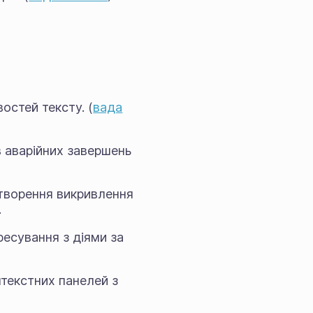
остей тексту. (
вада
в аварійних завершень
етворення викривлення
.
ресування з діями за
нтекстних панелей з