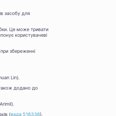
ів засобу для
обки. Це може тривати
опонує користувачеві
 при збереженні
uan Lin).
 також додано до
imil).
ків (
вада 518338
).