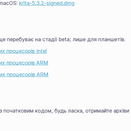
 macOS:
krita-5.3.2-signed.dmg
 ще перебуває на стадії
beta
; лише для планшетів.
х процесорів Intel
их процесорів ARM
их процесорів ARM
д
 початковим кодом, будь ласка, отримайте архіви вер