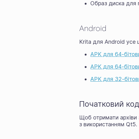
Образ диска для
Android
Krita для Android усе
APK для 64-бітови
APK для 64-бітов
APK для 32-бітов
Початковий ко
Щоб отримати архіви з
з використанням Qt5.