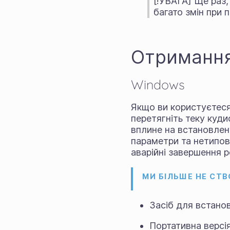
[!УВАГА] Ще раз,
багато змін при 
Отримання 
Windows
Якщо ви користуєтес
перетягніть теку кудис
вплине на встановлену
параметри та нетипові
аварійні завершення 
МИ БІЛЬШЕ НЕ СТ
Засіб для встано
Портативна версі