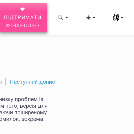
♥
ПІДТРИМАТИ
Виберіть 
ФІНАНСОВО
н
|
Наступний допис
 низку проблем із
м того, версія для
ігаючи поширеному
помилок, зокрема