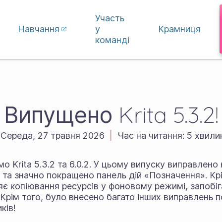
Участь
Навчання
у
Крамниця
команді
Випущено Krita 5.3.2!
Середа, 27 травня 2026
|
Час на читання:
5 хвили
о Krita 5.3.2 та 6.0.2. У цьому випуску виправлено
 та значно покращено панель дій «Позначення». Крі
яє копіювання ресурсів у фоновому режимі, запоб
 Крім того, було внесено багато інших виправлень 
ків!