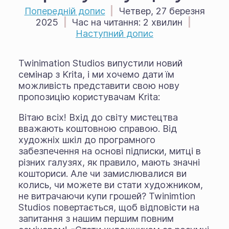
Попередній допис
|
Четвер, 27 березня
2025
|
Час на читання:
2 хвилин
|
Наступний допис
Twinimation Studios випустили новий
семінар з Krita, і ми хочемо дати їм
можливість представити свою нову
пропозицію користувачам Krita:
Вітаю всіх! Вхід до світу мистецтва
вважають коштовною справою. Від
художніх шкіл до програмного
забезпечення на основі підписки, митці в
різних галузях, як правило, мають значні
кошториси. Але чи замислювалися ви
колись, чи можете ви стати художником,
не витрачаючи купи грошей? Twinimtion
Studios повертається, щоб відповісти на
запитання з нашим першим повним