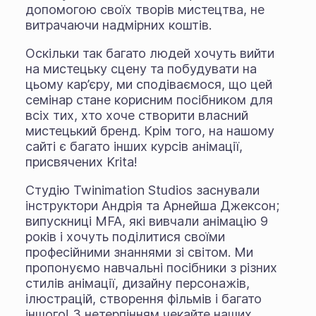
допомогою своїх творів мистецтва, не
витрачаючи надмірних коштів.
Оскільки так багато людей хочуть вийти
на мистецьку сцену та побудувати на
цьому кар’єру, ми сподіваємося, що цей
семінар стане корисним посібником для
всіх тих, хто хоче створити власний
мистецький бренд. Крім того, на нашому
сайті є багато інших курсів анімації,
присвячених Krita!
Студію Twinimation Studios заснували
інструктори Андрія та Арнейша Джексон;
випускниці MFA, які вивчали анімацію 9
років і хочуть поділитися своїми
професійними знаннями зі світом. Ми
пропонуємо навчальні посібники з різних
стилів анімації, дизайну персонажів,
ілюстрацій, створення фільмів і багато
іншого! З нетерпінням чекайте наших