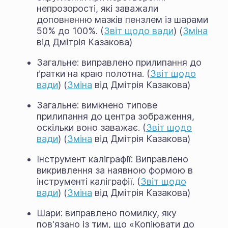
непрозорості, які заважали
доповненню мазків пензлем із шарами
50% до 100%. (
Звіт щодо вади
) (
Зміна
від Дмітрія Казакова)
Загальне: виправлено прилипання до
ґратки на краю полотна. (
Звіт щодо
вади
) (
Зміна
від Дмітрія Казакова)
Загальне: вимкнено типове
прилипання до центра зображення,
оскільки воно заважає. (
Звіт щодо
вади
) (
Зміна
від Дмітрія Казакова)
Інструмент каліграфії: Виправлено
викривлення за наявною формою в
інструменті каліграфії. (
Звіт щодо
вади
) (
Зміна
від Дмітрія Казакова)
Шари: виправлено помилку, яку
пов'язано із тим, що «Копіювати до