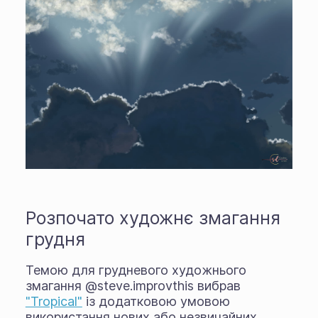
Розпочато художнє змагання
грудня
Темою для грудневого художнього
змагання @steve.improvthis вибрав
"Tropical"
із додатковою умовою
використання нових або незвичайних