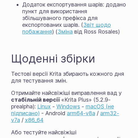
Додаток експортування шарів: додано
пункт для використання
збільшуваного префікса для
експортованих шарів. (
Звіт щодо
побажання
) (
Зміна
від Ross Rosales)
Щоденні збірки
Тестові версії Krita збирають кожного дня
для тестування змін.
Отримайте найсвіжіші виправлення вад у
стабільній версії
«Krita Plus» (5.2.9-
prealpha):
Linux
-
Windows
-
macOS (не
підписано)
- Android
arm64-v8a
/
arm32-
v7a
/
x86_64
Або тестуйте найсвіжіші