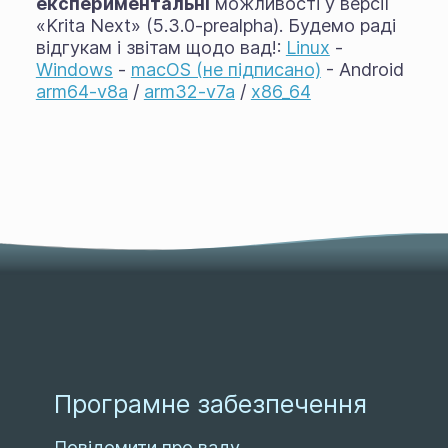
експериментальні
можливості у версії
«Krita Next» (5.3.0-prealpha). Будемо раді
відгукам і звітам щодо вад!:
Linux
-
Windows
-
macOS (не підписано)
- Android
arm64-v8a
/
arm32-v7a
/
x86_64
Програмне забезпечення
Повідомити про ваду