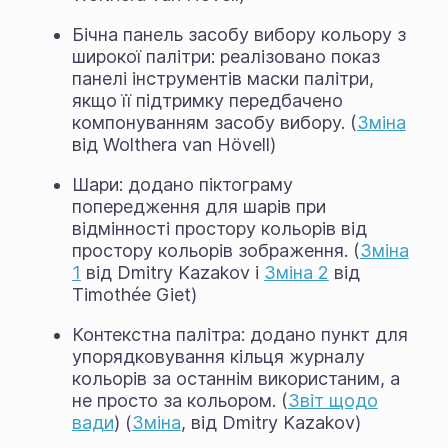
Бічна панель засобу вибору кольору з
широкої палітри: реалізовано показ
панелі інструментів маски палітри,
якщо її підтримку передбачено
компонуванням засобу вибору. (
Зміна
від Wolthera van Hövell)
Шари: додано піктограму
попередження для шарів при
відмінності простору кольорів від
простору кольорів зображення. (
Зміна
1
від Dmitry Kazakov і
Зміна 2
від
Timothée Giet)
Контекстна палітра: додано пункт для
упорядковування кільця журналу
кольорів за останнім використаним, а
не просто за кольором. (
Звіт щодо
вади
) (
Зміна
, від Dmitry Kazakov)