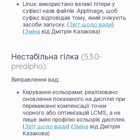
Linux: використано великі літери у
суфіксі назв файлів .AppImage, щоб
суфікс відповідав тому, який очікують
засоби запуску. (
Звіт щодо вади
)
(
Зміна
від Дмітрія Казакова)
Нестабільна гілка (5.3.0-
prealpha):
Виправлення вад:
Керування кольорами: реалізовано
оновлення показаного на дисплеї при
перемиканні компенсації точки
чорного або оптимізацій LCMS, а не
лише зміні профілю кольорів дисплея.
(
Звіт щодо вади
) (
Зміна
від Дмітрія
Казакова)