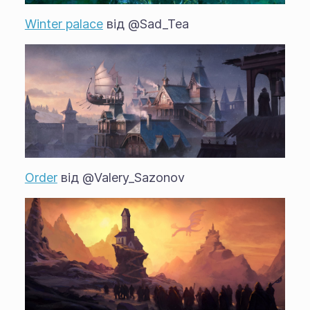
Winter palace
від @Sad_Tea
Order
від @Valery_Sazonov