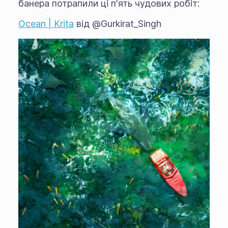
банера потрапили ці п'ять чудових робіт:
Ocean | Krita
від @Gurkirat_Singh