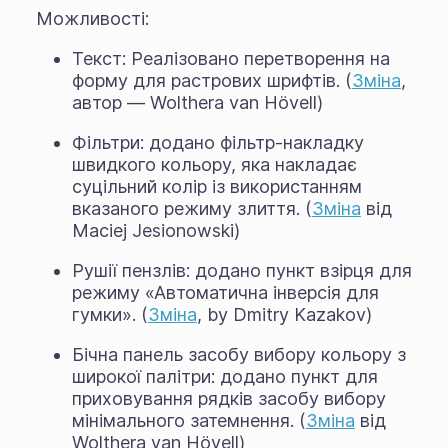
Можливості:
Текст: Реалізовано перетворення на
форму для растрових шрифтів. (
Зміна
,
автор — Wolthera van Hövell)
Фільтри: додано фільтр-накладку
швидкого кольору, яка накладає
суцільний колір із використанням
вказаного режиму злиття. (
Зміна
від
Maciej Jesionowski)
Рушії пензлів: додано пункт взірця для
режиму «Автоматична інверсія для
гумки». (
Зміна
, by Dmitry Kazakov)
Бічна панель засобу вибору кольору з
широкої палітри: додано пункт для
приховування рядків засобу вибору
мінімального затемнення. (
Зміна
від
Wolthera van Hövell)