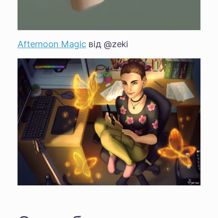
Afternoon Magic
від @zeki