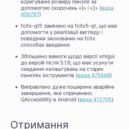
коригуванні розміру пензля за
допомогою скорочень «[» і «]» (
вада
456787
)
fcitx-qt5 замінено на fcitx5-qt, що має
допомогти у реалізації вигляду і
поведінки заснованих на fcitx
способах введення.
Збільшено вимоги щодо версії xmlgui
до версій після 5.1.6, що має усунути
скидання налаштувань на старих
панелях інструментів (
вада 475698
)
Виправлено дуже поширене аварійне
завершення, яке спричинено
QAccesibility в Android (
вада 472705
)
Отримання