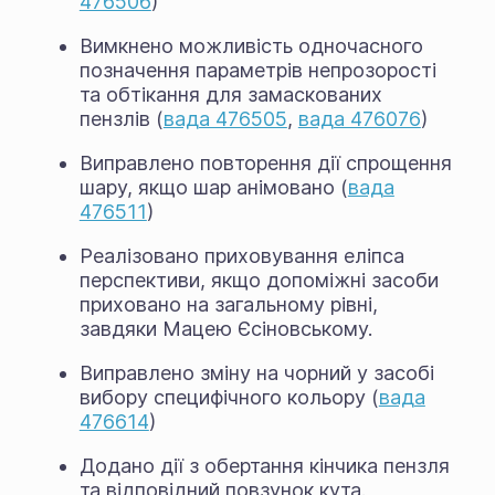
476506
)
Вимкнено можливість одночасного
позначення параметрів непрозорості
та обтікання для замаскованих
пензлів (
вада 476505
,
вада 476076
)
Виправлено повторення дії спрощення
шару, якщо шар анімовано (
вада
476511
)
Реалізовано приховування еліпса
перспективи, якщо допоміжні засоби
приховано на загальному рівні,
завдяки Мацею Єсіновському.
Виправлено зміну на чорний у засобі
вибору специфічного кольору (
вада
476614
)
Додано дії з обертання кінчика пензля
та відповідний повзунок кута.