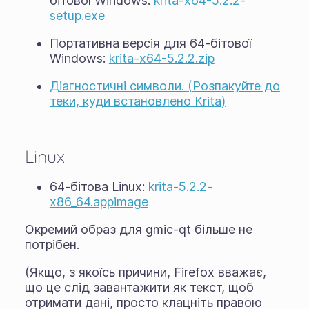
бітової Windows:
krita-x64-5.2.2-
setup.exe
Портативна версія для 64-бітової
Windows:
krita-x64-5.2.2.zip
Діагностичні символи. (Розпакуйте до
теки, куди встановлено Krita)
Linux
64-бітова Linux:
krita-5.2.2-
x86_64.appimage
Окремий образ для gmic-qt більше не
потрібен.
(Якщо, з якоїсь причини, Firefox вважає,
що це слід завантажити як текст, щоб
отримати дані, просто клацніть правою