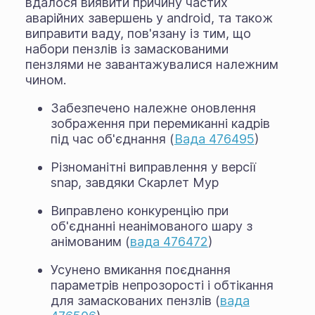
вдалося виявити причину частих
аварійних завершень у android, та також
виправити ваду, пов'язану із тим, що
набори пензлів із замаскованими
пензлями не завантажувалися належним
чином.
Забезпечено належне оновлення
зображення при перемиканні кадрів
під час об'єднання (
Вада 476495
)
Різноманітні виправлення у версії
snap, завдяки Скарлет Мур
Виправлено конкуренцію при
об'єднанні неанімованого шару з
анімованим (
вада 476472
)
Усунено вмикання поєднання
параметрів непрозорості і обтікання
для замаскованих пензлів (
вада