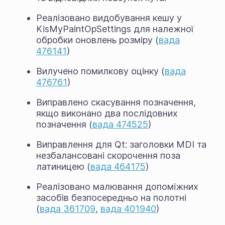
Реалізовано видобування кешу у
KisMyPaintOpSettings для належної
обробки оновлень розміру (
вада
476141
)
Вилучено помилкову оцінку (
вада
476761
)
Виправлено скасування позначення,
якщо виконано два послідовних
позначення (
вада 474525
)
Виправлення для Qt: заголовки MDI та
незбалансовані скорочення поза
латиницею (
вада 464175
)
Реалізовано малювання допоміжних
засобів безпосередньо на полотні
(
вада 361709
,
вада 401940
)