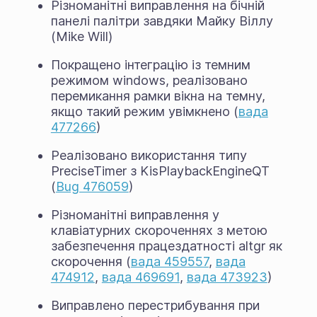
Різноманітні виправлення на бічній
панелі палітри завдяки Майку Віллу
(Mike Will)
Покращено інтеграцію із темним
режимом windows, реалізовано
перемикання рамки вікна на темну,
якщо такий режим увімкнено (
вада
477266
)
Реалізовано використання типу
PreciseTimer з KisPlaybackEngineQT
(
Bug 476059
)
Різноманітні виправлення у
клавіатурних скороченнях з метою
забезпечення працездатності altgr як
скорочення (
вада 459557
,
вада
474912
,
вада 469691
,
вада 473923
)
Виправлено перестрибування при