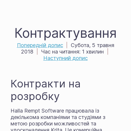
Контрактування
Попередній допис
|
Субота, 5 травня
2018
|
Час на читання:
1 хвилин
|
Наступний допис
Контракти на
розробку
Halla Rempt Software працювала із
декількома компаніями та студіями з
метою розробки можливостей та
удосконалення Krita. Це комерційна