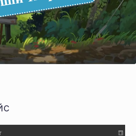
шій творчості.
йс