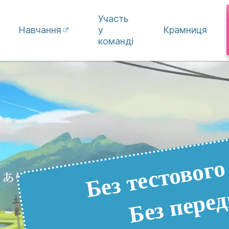
Участь
Навчання
у
Крамниця
команді
Без тестового
Без перед