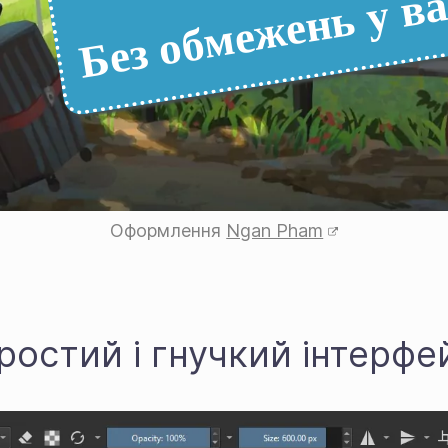
Без обмежень у ва
Оформлення
Ngan Pham
ростий і гнучкий інтерфе