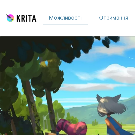
Перейти до вмісту
Можливості
Отримання