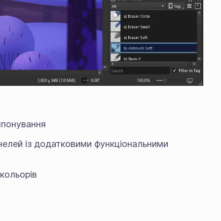
мпонування
нелей із додатковими функціональними
 кольорів