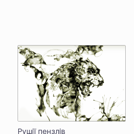
Рушії пензлів