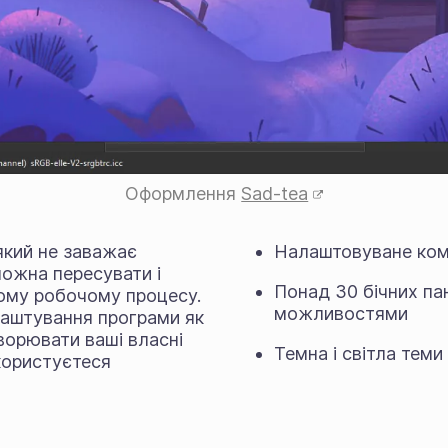
Оформлення
Sad-tea
який не заважає
Налаштовуване ко
можна пересувати і
Понад 30 бічних па
ому робочому процесу.
можливостями
лаштування програми як
ворювати ваші власні
Темна і світла теми
 користуєтеся