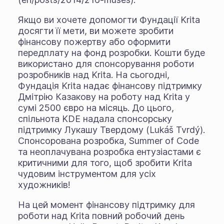
Якщо ви хочете допомогти Фундації Krita
досягти її мети, ви можете зробити
фінансову пожертву або оформити
передплату на фонд розробки. Кошти буде
використано для спонсорування роботи
розробників над Krita. На сьогодні,
Фундація Krita надає фінансову підтримку
Дмітрію Казакову на роботу над Krita у
сумі 2500 євро на місяць. До цього,
спільнота KDE надала спонсорську
підтримку Лукашу Твердому (Lukáš Tvrdý).
Спонсорована розробка, Summer of Code
та неоплачувана розробка ентузіастами є
критичними для того, щоб зробити Krita
чудовим інструментом для усіх
художників!
На цей момент фінансову підтримку для
роботи над Krita повний робочий день