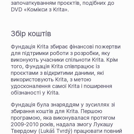
започаткуванням проєктів, подібних до
DVD «Комікси з Krita».
Збір коштів
Фундація Krita збирає фінансові пожертви
для підтримки роботи з розробки, яку
виконують учасники спільноти Krita. Крім
того, Фундація Krita співпрацює із
проєктами з відкритими даними, які
використовують Krita, з метою
удосконалення самої Krita і поширення
обізнаності у Krita.
Фундація була знаряддям у зусиллях зі
збирання коштів для Krita. Першою
програмою, яка виконувалася протягом
2009-2010 років, надала змогу Лукашу
Твердому (Lukáš Tvrdý) працювати повний