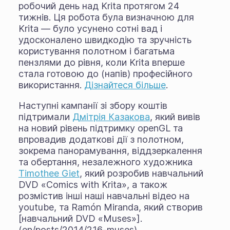
робочий день над Krita протягом 24
тижнів. Ця робота була визначною для
Krita — було усунено сотні вад і
удосконалено швидкодію та зручність
користування полотном і багатьма
пензлями до рівня, коли Krita вперше
стала готовою до (напів) професійного
використання.
Дізнайтеся більше
.
Наступні кампанії зі збору коштів
підтримали
Дмітрія Казакова
, який вивів
на новий рівень підтримку openGL та
впровадив додаткові дії з полотном,
зокрема панорамування, віддзеркалення
та обертання, незалежного художника
Timothee Giet
, який розробив навчальний
DVD «Comics with Krita», а також
розмістив інші наші навчальні відео на
youtube, та Ramón Miranda, який створив
[навчальний DVD «Muses»].
(en/posts/2014/216-muses).