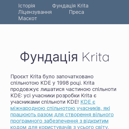
Історія
Фундація Krita
Ліцензування
Преса
Маскот
Фундація Krita
Проєкт Krita було започатковано
спільнотою KDE у 1998 році. Krita
продовжує лишатися частиною спільноти
KDE: усі учасники розробки Krita є
учасниками спільноти KDE!
KDE є
міжнародною спільнотою учасників, які
працюють разом для створення вільного
програмного забезпечення з відкритим
кодом для користувачів з усього світу.