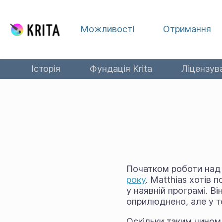
Перейти до вмісту
Можливості
Отримання
Історія
Фундація Krita
Ліцензув
Початком роботи над 
року
. Matthias хотів
у наявній програмі. В
оприлюднено, але у т
Оскільки таким чином