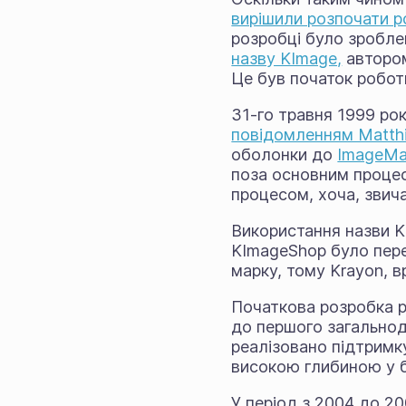
вирішили розпочати 
розробці було зробле
назву KImage,
автором
Це був початок роботи
31-го травня 1999 ро
повідомленням Matthia
оболонки до
ImageMa
поза основним процес
процесом, хоча, звича
Використання назви K
KImageShop було пере
марку, тому Krayon, в
Початкова розробка р
до першого загальнодо
реалізовано підтримку
високою глибиною у б
У період з 2004 до 20