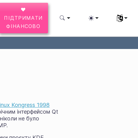
♥
ПІДТРИМАТИ
Виберіть 
ФІНАНСОВО
inux Kongress 1998
фічним інтерфейсом Qt
 ніколи не було
MP.
ники проєкту KDE