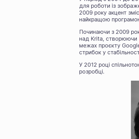
для роботи із зображ
2009 року акцент зміс
найкращою програмою 
Починаючи з 2009 ро
над Krita, створюючи 
межах проєкту Google
стрибок у стабільност
У 2012 році спільното
розробці.