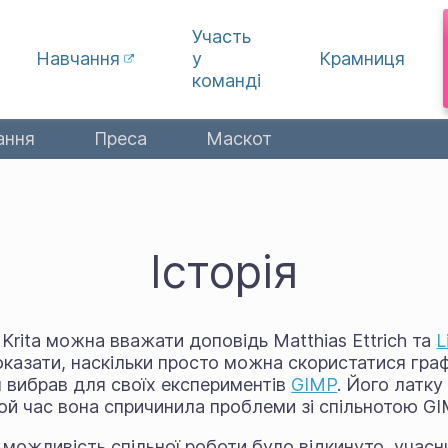
Участь
Навчання
у
Крамниця
команді
ання
Преса
Маскот
Історія
Krita можна вважати доповідь Matthias Ettrich та
L
 показати, наскільки просто можна скористатися гра
ін вибрав для своїх експериментів
GIMP
. Його латку
ой час вона спричинила проблеми зі спільнотою GI
 можливість спільної роботи було відкинуто, учас