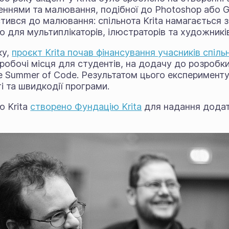
еннями та малювання, подібної до Photoshop або 
тився до малювання: спільнота Krita намагається з
для мультиплікаторів, ілюстраторів та художників
ку,
проєкт Krita почав фінансування учасників спіль
робочі місця для студентів, на додачу до розробки
 Summer of Code. Результатом цього експерименту
і та швидкодії програми.
ю Krita
створено Фундацію Krita
для надання додат