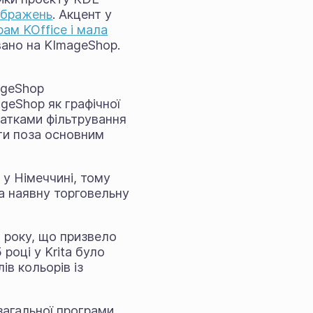
ображень
. Акцент у
ам KOffice і мала
вано на KImageShop.
ageShop
geShop як графічної
датками фільтрування
ти поза основним
у Німеччині, тому
а наявну торговельну
 року, що призвело
році у Krita було
ів кольорів із
 загальної програми