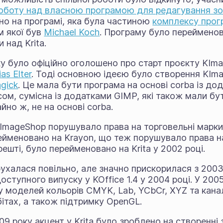
роботу над власною програмою для редагування з
но на програмі, яка була частиною
комплексу прогр
 якої був
Michael Koch
. Програму було переймено
 над Krita.
ку було офіційно оголошено про старт проєкту KIm
s Elter
. Тоді основною ідеєю було створення KIma
gick
. Це мала бути програма на основі corba із до
ом, сумісна із додатками GIMP, які також мали бу
йно ж, не на основі corba.
ImageShop порушувало права на торговельні марки 
йменовано на Krayon, що теж порушувало права н
решті, було перейменовано на Krita у 2002 році.
ухалася повільно, але значно прискорилася з 2003
ступного випуску у KOffice 1.4 у 2004 році. У 2005 
 моделей кольорів CMYK, Lab, YCbCr, XYZ та канал
ітах, а також підтримку OpenGL.
09 року акцент у Krita було зроблено на створенні