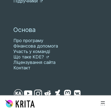
Підручники
Основа
Про програму
Фінансова допомога
Участь у команді
Що таке KDE?
Ліцензування сайта
Контакт
Перейти до вмісту