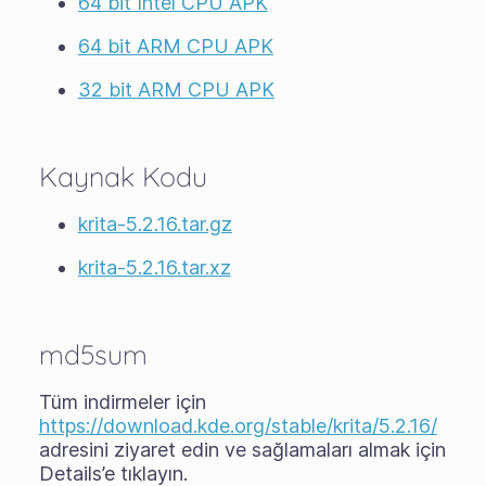
64 bit Intel CPU APK
64 bit ARM CPU APK
32 bit ARM CPU APK
Kaynak Kodu
krita-5.2.16.tar.gz
krita-5.2.16.tar.xz
md5sum
Tüm indirmeler için
https://download.kde.org/stable/krita/5.2.16/
adresini ziyaret edin ve sağlamaları almak için
Details’e tıklayın.