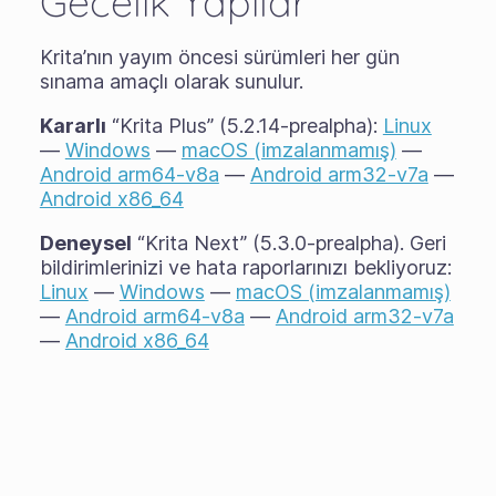
Gecelik Yapılar
Krita’nın yayım öncesi sürümleri her gün
sınama amaçlı olarak sunulur.
Kararlı
“Krita Plus” (5.2.14-prealpha):
Linux
—
Windows
—
macOS (imzalanmamış)
—
Android arm64-v8a
—
Android arm32-v7a
—
Android x86_64
Deneysel
“Krita Next” (5.3.0-prealpha). Geri
bildirimlerinizi ve hata raporlarınızı bekliyoruz:
Linux
—
Windows
—
macOS (imzalanmamış)
—
Android arm64-v8a
—
Android arm32-v7a
—
Android x86_64