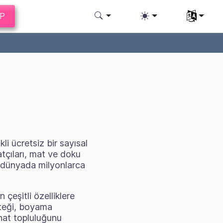
AP
Dili seç
li ücretsiz bir sayısal
atçıları, mat ve doku
m dünyada milyonlarca
 çeşitli özelliklere
steği, boyama
sanat topluluğunu