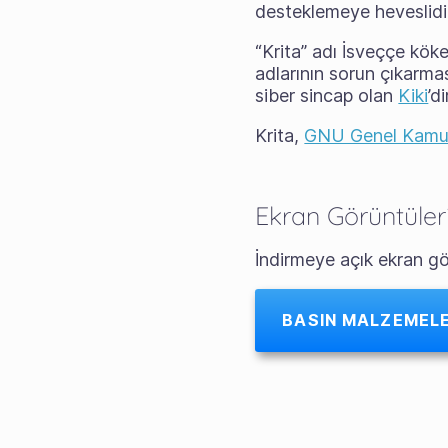
desteklemeye heveslidir
“Krita” adı İsveççe kök
adlarının sorun çıkarma
siber sincap olan
Kiki
’di
Krita,
GNU Genel Kamu 
Ekran Görüntüleri
İndirmeye açık ekran gör
BASIN MALZEMELER