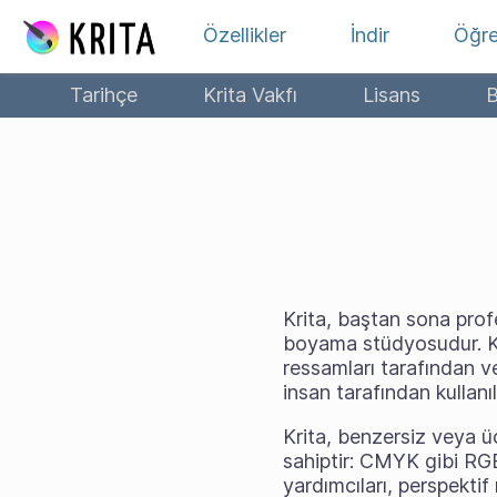
İçeriğe atla
Özellikler
İndir
Öğr
Tarihçe
Krita Vakfı
Lisans
B
Krita, baştan sona profe
boyama stüdyosudur. Kri
ressamları tarafından v
insan tarafından kullanılı
Krita, benzersiz veya üc
sahiptir: CMYK gibi RG
yardımcıları, perspektif 