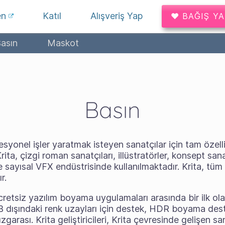
en
Katıl
Alışveriş Yap
♥ BAĞIŞ Y
asın
Maskot
Basın
syonel işler yaratmak isteyen sanatçılar için tam özellik
ta, çizgi roman sanatçıları, illüstratörler, konsept san
e sayısal VFX endüstrisinde kullanılmaktadır. Krita, tü
r.
retsiz yazılım boyama uygulamaları arasında bir ilk olan
B dışındaki renk uzayları için destek, HDR boyama de
ızgarası. Krita geliştiricileri, Krita çevresinde gelişen 