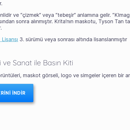
.
enlidir ve “çizmek” veya “tebeşir” anlamına gelir. “KIm
sından sonra alınmıştır. Krita’nın maskotu, Tyson Tan ta
r.
Lisansı
3. sürümü veya sonrası altında lisanslanmıştır
 ve Sanat ile Basın Kiti
üntüleri, maskot görseli, logo ve simgeler içeren bir arşi
INI İNDIR