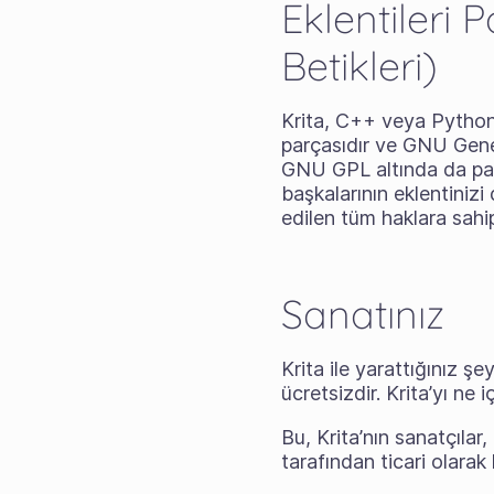
Eklentileri
Betikleri)
Krita, C++ veya Python il
parçasıdır ve GNU Genel 
GNU GPL altında da payla
başkalarının eklentiniz
edilen tüm haklara sahip
Sanatınız
Krita ile yarattığınız ş
ücretsizdir. Krita’yı ne 
Bu, Krita’nın sanatçılar
tarafından ticari olarak 