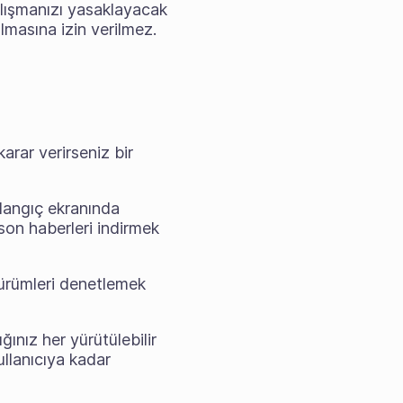
alışmanızı yasaklayacak
almasına izin verilmez.
arar verirseniz bir
şlangıç ekranında
n son haberleri indirmek
ürümleri denetlemek
ğınız her yürütülebilir
ullanıcıya kadar