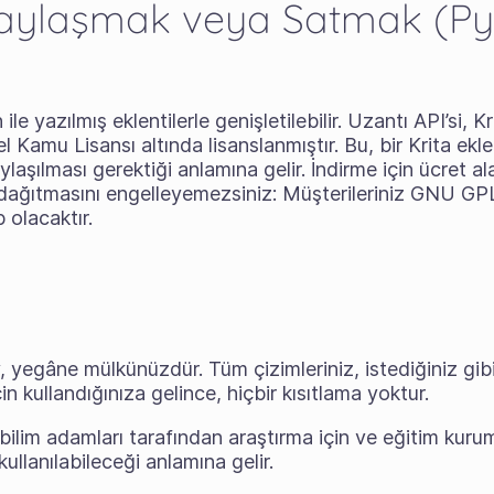
 Paylaşmak veya Satmak (P
e yazılmış eklentilerle genişletilebilir. Uzantı API’si, Kr
Kamu Lisansı altında lisanslanmıştır. Bu, bir Krita ekle
şılması gerektiği anlamına gelir. İndirme için ücret ala
i dağıtmasını engelleyemezsiniz: Müşterileriniz GNU GP
 olacaktır.
ey, yegâne mülkünüzdür. Tüm çizimleriniz, istediğiniz gib
için kullandığınıza gelince, hiçbir kısıtlama yoktur.
, bilim adamları tarafından araştırma için ve eğitim kuru
kullanılabileceği anlamına gelir.