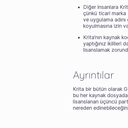
Diğer insanlara Kri
çünkü ticari marka K
ve uygulama adını d
koyulmasına izin va
Krita’nın kaynak kod
yaptığınız ikilileri
lisanslamak zorund
Ayrıntılar
Krita bir bütün olarak GP
bu her kaynak dosyada be
lisanslanan üçüncü parti
nereden edinebileceğinizi