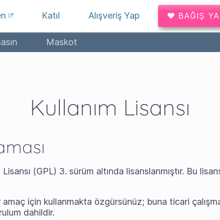
en
Katıl
Alışveriş Yap
♥ BAĞIŞ Y
asın
Maskot
Kullanım Lisansı
laması
isansı (GPL) 3. sürüm altında lisanslanmıştır. Bu lisans
ir amaç için kullanmakta özgürsünüz; buna ticari çalış
rulum dahildir.