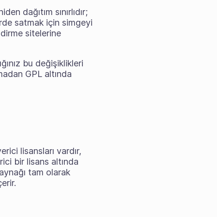
den dağıtım sınırlıdır;
lerde satmak için simgeyi
dirme sitelerine
ğınız bu değişiklikleri
 olmadan GPL altında
rici lisansları vardır,
ci bir lisans altında
 kaynağı tam olarak
erir.