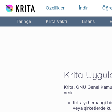
İçeriğe atla
Özellikler
İndir
Öğr
Tarihçe
Krita Vakfı
Lisans
B
Krita Uygu
Krita, GNU Genel Kamu L
verir:
Krita’yı herhangi b
veya şirketlerde ku