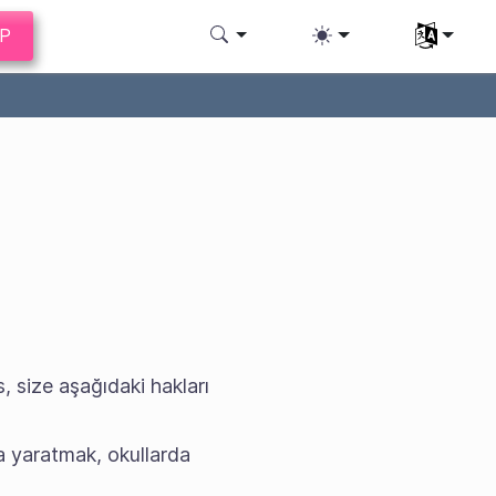
AP
Dili seç
, size aşağıdaki hakları
ma yaratmak, okullarda