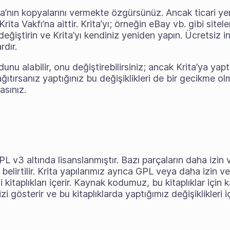
ta’nın kopyalarını vermekte özgürsünüz. Ancak ticari yeni
rita Vakfı’na aittir. Krita’yı; örneğin eBay vb. gibi site
eğiştirin ve Krita’yı kendiniz yeniden yapın. Ücretsiz in
rdır.
unu alabilir, onu değiştirebilirsiniz; ancak Krita’ya yaptı
 dağıtırsanız yaptığınız bu değişiklikleri de bir gecikme
asınız.
L v3 altında lisanslanmıştır. Bazı parçaların daha izin ve
lirtilir. Krita yapılarımız ayrıca GPL veya daha izin veri
 kitaplıkları içerir. Kaynak kodumuz, bu kitaplıklar için
 gösterir ve bu kitaplıklarda yaptığımız değişiklikleri iç