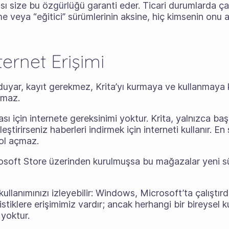
sı size bu özgürlüğü garanti eder. Ticari durumlarda ç
me veya “eğitici” sürümlerinin aksine, hiç kimsenin onu 
nternet Erişimi
ı duyar, kayıt gerekmez, Krita’yı kurmaya ve kullanmaya k
lmaz.
sı için internete gereksinimi yoktur. Krita, yalnızca ba
leştirirseniz haberleri indirmek için interneti kullanır. E
yol açmaz.
osoft Store üzerinden kurulmuşsa bu mağazalar yeni s
kullanımınızı izleyebilir: Windows, Microsoft’ta çalıştırdı
stiklere erişimimiz vardır; ancak herhangi bir bireysel k
 yoktur.