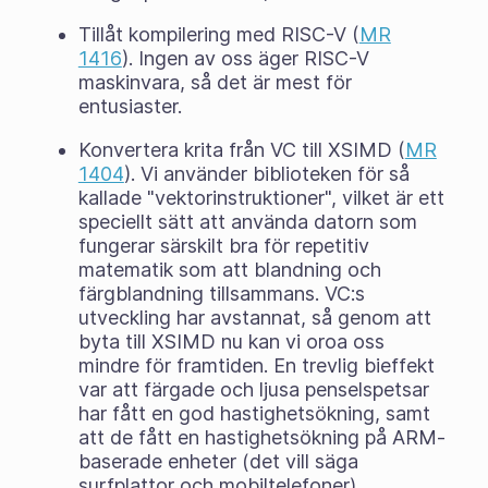
Tillåt kompilering med RISC-V (
MR
1416
). Ingen av oss äger RISC-V
maskinvara, så det är mest för
entusiaster.
Konvertera krita från VC till XSIMD (
MR
1404
). Vi använder biblioteken för så
kallade "vektorinstruktioner", vilket är ett
speciellt sätt att använda datorn som
fungerar särskilt bra för repetitiv
matematik som att blandning och
färgblandning tillsammans. VC:s
utveckling har avstannat, så genom att
byta till XSIMD nu kan vi oroa oss
mindre för framtiden. En trevlig bieffekt
var att färgade och ljusa penselspetsar
har fått en god hastighetsökning, samt
att de fått en hastighetsökning på ARM-
baserade enheter (det vill säga
surfplattor och mobiltelefoner).