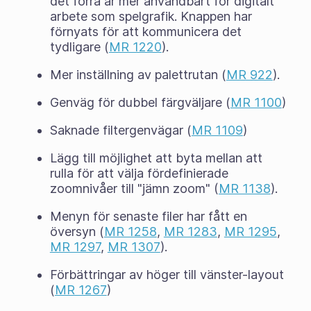
det förra är mer användbart för digitalt
arbete som spelgrafik. Knappen har
förnyats för att kommunicera det
tydligare (
MR 1220
).
Mer inställning av palettrutan (
MR 922
).
Genväg för dubbel färgväljare (
MR 1100
)
Saknade filtergenvägar (
MR 1109
)
Lägg till möjlighet att byta mellan att
rulla för att välja fördefinierade
zoomnivåer till "jämn zoom" (
MR 1138
).
Menyn för senaste filer har fått en
översyn (
MR 1258
,
MR 1283
,
MR 1295
,
MR 1297
,
MR 1307
).
Förbättringar av höger till vänster-layout
(
MR 1267
)