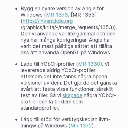
Bygg en nyare version av Angle för
Windows (
MR 1373
, [MR 1353]
(
https://invent.kde.org
/graphics/krita/-/merge_requests/1353)).
Den vi använde var lite gammal och den
nya har många korrigeringar. Angle har
varit det mest pålitliga sättet att tillåta
oss att använda OpenGL på Windows.
Lade till YCbCr-profiler (
MR 1330
). Vi
levererade aldrig YCbCr-profiler
eftersom det inte fanns några öppna
versioner av dem. Det gjorde det ganska
svårt att testa vissa funktioner, särskilt
test av filer. Så vi
skapade
några YCbCr-
profiler och la till dem som
standardprofiler.
Lägg till stöd för verktygskedjan llvm-
mingw på Windows (
MR 1372
).