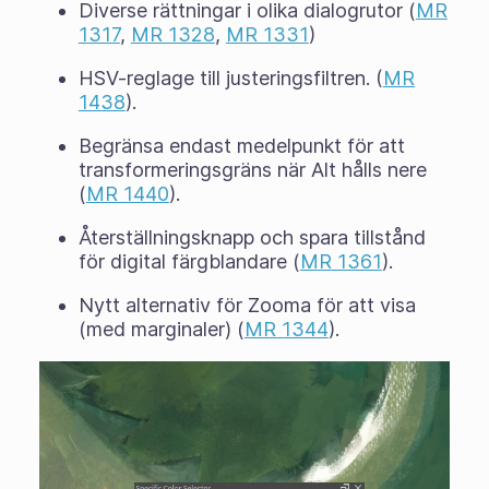
Diverse rättningar i olika dialogrutor (
MR
1317
,
MR 1328
,
MR 1331
)
HSV-reglage till justeringsfiltren. (
MR
1438
).
Begränsa endast medelpunkt för att
transformeringsgräns när Alt hålls nere
(
MR 1440
).
Återställningsknapp och spara tillstånd
för digital färgblandare (
MR 1361
).
Nytt alternativ för Zooma för att visa
(med marginaler) (
MR 1344
).