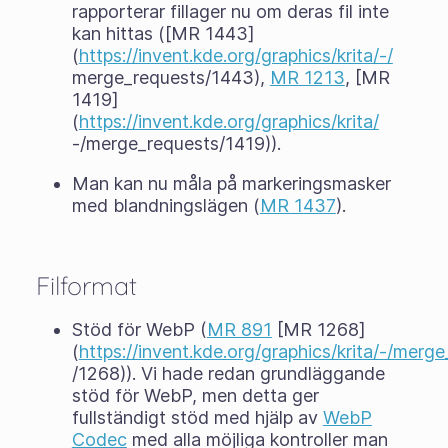
rapporterar fillager nu om deras fil inte
kan hittas ([MR 1443]
(
https://invent.kde.org/graphics/krita/-/
merge_requests/1443),
MR 1213
, [MR
1419]
(
https://invent.kde.org/graphics/krita/
-/merge_requests/1419)).
Man kan nu måla på markeringsmasker
med blandningslägen (
MR 1437
).
Filformat
Stöd för WebP (
MR 891
[MR 1268]
(
https://invent.kde.org/graphics/krita/-/merg
/1268)). Vi hade redan grundläggande
stöd för WebP, men detta ger
fullständigt stöd med hjälp av
WebP
Codec
med alla möjliga kontroller man