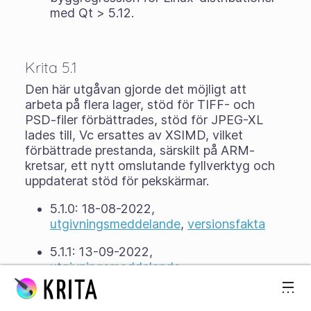
med Qt > 5.12.
Krita 5.1
Den här utgåvan gjorde det möjligt att
arbeta på flera lager, stöd för TIFF- och
PSD-filer förbättrades, stöd för JPEG-XL
lades till, Vc ersattes av XSIMD, vilket
förbättrade prestanda, särskilt på ARM-
kretsar, ett nytt omslutande fyllverktyg och
uppdaterat stöd för pekskärmar.
5.1.0: 18-08-2022,
utgivningsmeddelande
,
versionsfakta
5.1.1: 13-09-2022,
utgivningsmeddelande
Gå till innehåll
5.1.3: 7-11-2022,
utgivningsmeddelande
(Det finns ingen 5.1.2)