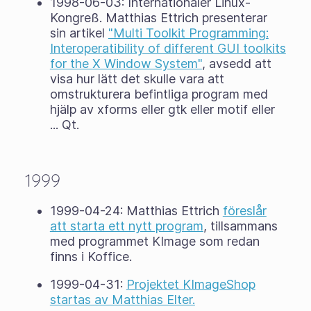
1998-06-03: Internationaler Linux-
Kongreß. Matthias Ettrich presenterar
sin artikel
"Multi Toolkit Programming:
Interoperatibility of different GUI toolkits
for the X Window System"
, avsedd att
visa hur lätt det skulle vara att
omstrukturera befintliga program med
hjälp av xforms eller gtk eller motif eller
... Qt.
1999
1999-04-24: Matthias Ettrich
föreslår
att starta ett nytt program
, tillsammans
med programmet KImage som redan
finns i Koffice.
1999-04-31:
Projektet KImageShop
startas av Matthias Elter.