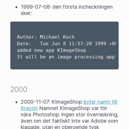
1999-07-08: den första incheckningen
sker:
Author: Michael Koch 

Date:   Tue Jun 8 11:57:20 1999 +0000

added new app KImageShop

2000
2000-11-07: KImageShop
byter namn till
Krayon
Namnet KImageShop var för
nära Photoshop: ingen stor överraskning,
även om det faktiskt inte var Adobe som
klagade, utan en oberoende tysk