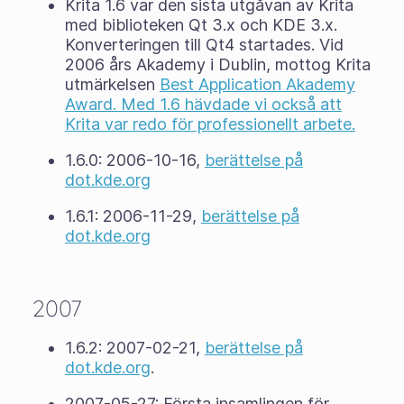
Krita 1.6 var den sista utgåvan av Krita
med biblioteken Qt 3.x och KDE 3.x.
Konverteringen till Qt4 startades. Vid
2006 års Akademy i Dublin, mottog Krita
utmärkelsen
Best Application Akademy
Award. Med 1.6 hävdade vi också att
Krita var redo för professionellt arbete.
1.6.0: 2006-10-16,
berättelse på
dot.kde.org
1.6.1: 2006-11-29,
berättelse på
dot.kde.org
2007
1.6.2: 2007-02-21,
berättelse på
dot.kde.org
.
2007-05-27: Första insamlingen för