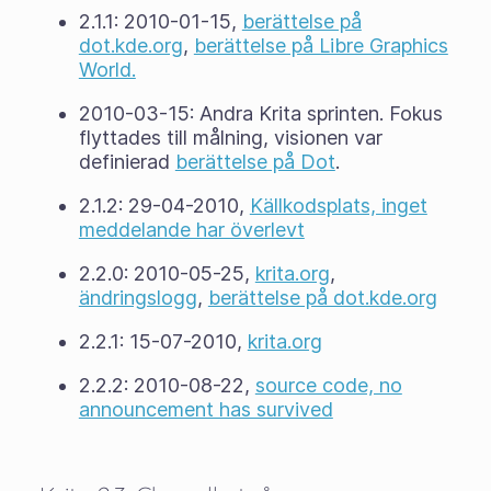
2.1.1: 2010-01-15,
berättelse på
dot.kde.org
,
berättelse på Libre Graphics
World.
2010-03-15: Andra Krita sprinten. Fokus
flyttades till målning, visionen var
definierad
berättelse på Dot
.
2.1.2: 29-04-2010,
Källkodsplats, inget
meddelande har överlevt
2.2.0: 2010-05-25,
krita.org
,
ändringslogg
,
berättelse på dot.kde.org
2.2.1: 15-07-2010,
krita.org
2.2.2: 2010-08-22,
source code, no
announcement has survived