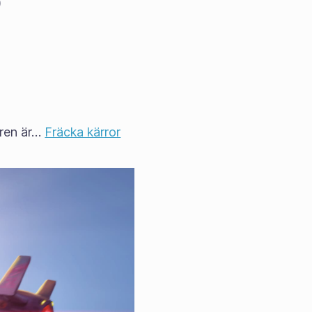
)
aren är…
Fräcka kärror