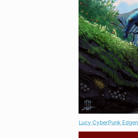
Lucy CyberPunk Edger