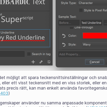
r det möjligt att spara teckensnittsinställningar och s
l, eller ett visst teckensnitt med en viss storlek, eller 
rats precis rätt, kan man enkelt använda favoritegens
2403
)
genskaper använder nu samma anpassade komponenter