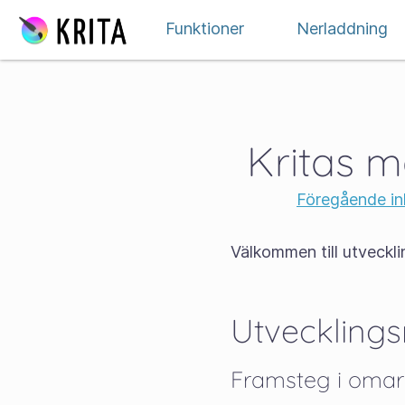
Gå till innehåll
Funktioner
Nerladdning
Kritas 
Föregående in
Välkommen till utveckl
Utvecklings
Framsteg i omar