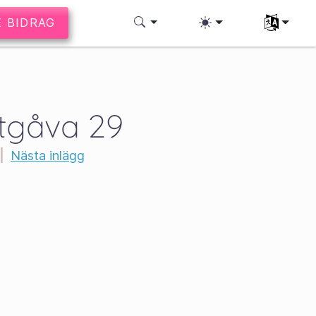
E BIDRAG
Välj ditt sp
tgåva 29
|
Nästa inlägg