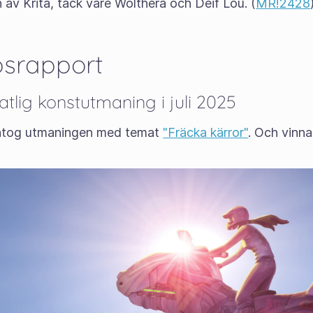
av Krita, tack vare Wolthera och Deif Lou. (
MR!2428
srapport
tlig konstutmaning i juli 2025
ntog utmaningen med temat
"Fräcka kärror"
. Och vinn