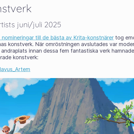
nstverk
tists juni/juli 2025
 nomineringar till de bästa av Krita-konstnärer
tog emo
 konstverk. När omröstningen avslutades var moder
andraplats innan dessa fem fantastiska verk hamnade
rade konstverk:
slavus_Artem