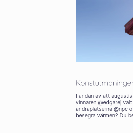
Konstutmaningen
I andan av att augustis
vinnaren @edgarej val
andraplatserna @npc och
besegra värmen? Du b