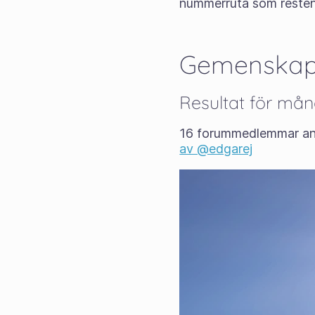
nummerruta som resten 
Gemenskap
Resultat för måna
16 forummedlemmar a
av @edgarej