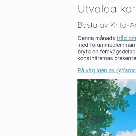
Utvalda ko
Bästa av Krita-Ar
Denna månads
tråd om
med forummedlemmarnas
bryta en femvägsdelad 
konstnärernas presente
På väg igen av @Yaro