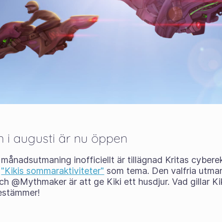
 i augusti är nu öppen
 månadsutmaning inofficiellt är tillägnad Kritas cyber
t
"Kikis sommaraktiviteter"
som tema. Den valfria utma
 @Mythmaker är att ge Kiki ett husdjur. Vad gillar Kik
estämmer!