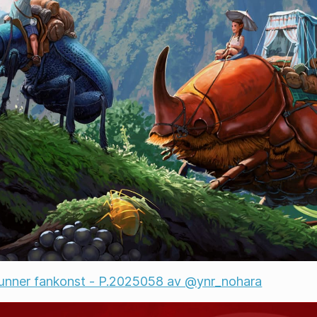
unner fankonst - P.2025058 av @ynr_nohara