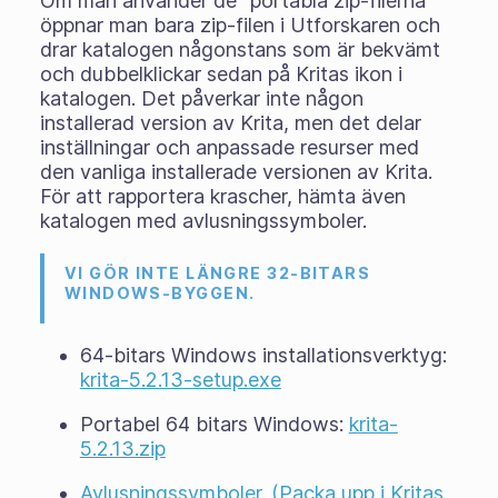
Om man använder de "portabla zip-filerna"
öppnar man bara zip-filen i Utforskaren och
drar katalogen någonstans som är bekvämt
och dubbelklickar sedan på Kritas ikon i
katalogen. Det påverkar inte någon
installerad version av Krita, men det delar
inställningar och anpassade resurser med
den vanliga installerade versionen av Krita.
För att rapportera krascher, hämta även
katalogen med avlusningssymboler.
VI GÖR INTE LÄNGRE 32-BITARS
WINDOWS-BYGGEN.
64-bitars Windows installationsverktyg:
krita-5.2.13-setup.exe
Portabel 64 bitars Windows:
krita-
5.2.13.zip
Avlusningssymboler. (Packa upp i Kritas