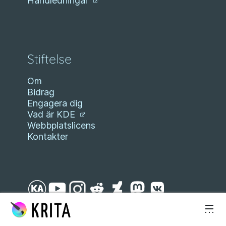
Handledningar
Stiftelse
Om
Bidrag
Engagera dig
Vad är KDE
Webbplatslicens
Kontakter
Gå till innehåll