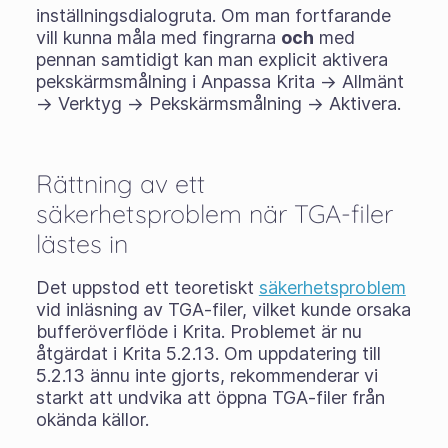
inställningsdialogruta. Om man fortfarande
vill kunna måla med fingrarna
och
med
pennan samtidigt kan man explicit aktivera
pekskärmsmålning i Anpassa Krita -> Allmänt
-> Verktyg -> Pekskärmsmålning -> Aktivera.
Rättning av ett
säkerhetsproblem när TGA-filer
lästes in
Det uppstod ett teoretiskt
säkerhetsproblem
vid inläsning av TGA-filer, vilket kunde orsaka
bufferöverflöde i Krita. Problemet är nu
åtgärdat i Krita 5.2.13. Om uppdatering till
5.2.13 ännu inte gjorts, rekommenderar vi
starkt att undvika att öppna TGA-filer från
okända källor.