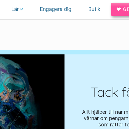
Lär
Engagera dig
Butik
♥ G
Tack f
Allt hjälper till när 
värnar om pengarna 
som rättar fe