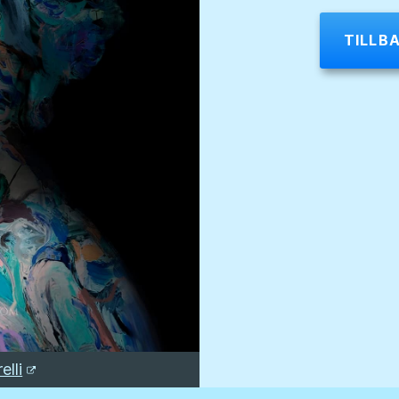
TILLB
elli