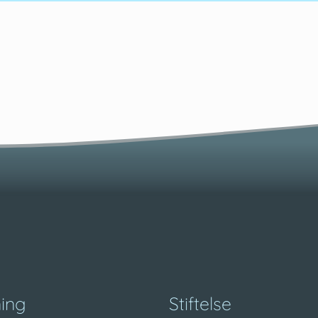
ning
Stiftelse