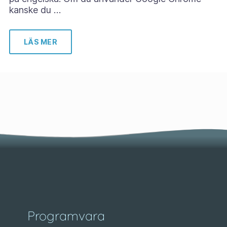
kanske du …
LÄS MER
Programvara