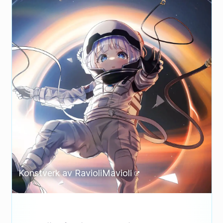
Konstverk av
RavioliMavioli