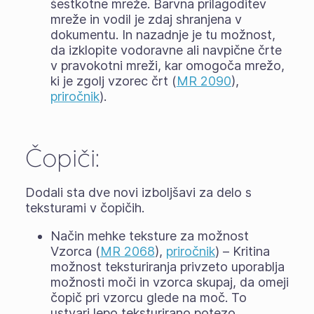
šestkotne mreže. Barvna prilagoditev
mreže in vodil je zdaj shranjena v
dokumentu. In nazadnje je tu možnost,
da izklopite vodoravne ali navpične črte
v pravokotni mreži, kar omogoča mrežo,
ki je zgolj vzorec črt (
MR 2090
),
priročnik
).
Čopiči:
Dodali sta dve novi izboljšavi za delo s
teksturami v čopičih.
Način mehke teksture za možnost
Vzorca (
MR 2068
),
priročnik
) – Kritina
možnost teksturiranja privzeto uporablja
možnosti moči in vzorca skupaj, da omeji
čopič pri vzorcu glede na moč. To
ustvari lepo teksturirano potezo,