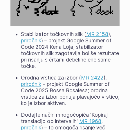
Stabilizator točkovnih slik (
MR 2158
),
priročnik
) – projekt Google Summer of
Code 2024 Kena Loja; stabilizator
točkovnih slik zagotavlja boljše rezultate
pri risanju s črtami debeline ene same
točke.
Orodna vrstica za izbor (
MR 2422
),
priročnik
– projekt Google Summer of
Code 2025 Rossa Rosalesa; orodna
vrstica za izbor ponuja plavajočo vrstico,
ko je izbor aktiven.
Dodajte način mnogočopiča 'Kopiraj
translacijo ob intervalih'
MR 1968
,
priročnik
) – to omogoča risanje več