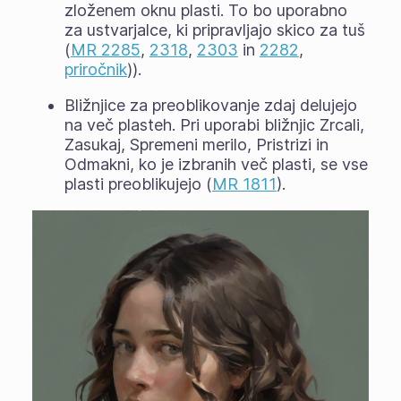
zloženem oknu plasti. To bo uporabno
za ustvarjalce, ki pripravljajo skico za tuš
(
MR 2285
,
2318
,
2303
in
2282
,
priročnik
)).
Bližnjice za preoblikovanje zdaj delujejo
na več plasteh. Pri uporabi bližnjic Zrcali,
Zasukaj, Spremeni merilo, Pristrizi in
Odmakni, ko je izbranih več plasti, se vse
plasti preoblikujejo (
MR 1811
).