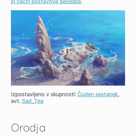
in način postavitve besedila
.
Izpostavljeno v skupnosti:
Čuden sestanek
,
avt.
Sad_Tea
Orodja