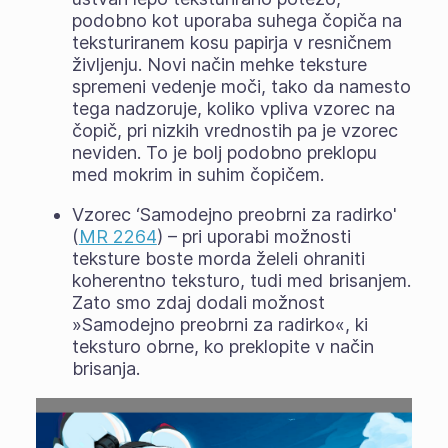
podobno kot uporaba suhega čopiča na
teksturiranem kosu papirja v resničnem
življenju. Novi način mehke teksture
spremeni vedenje moči, tako da namesto
tega nadzoruje, koliko vpliva vzorec na
čopič, pri nizkih vrednostih pa je vzorec
neviden. To je bolj podobno preklopu
med mokrim in suhim čopičem.
Vzorec ‘Samodejno preobrni za radirko'
(
MR 2264
) – pri uporabi možnosti
teksture boste morda želeli ohraniti
koherentno teksturo, tudi med brisanjem.
Zato smo zdaj dodali možnost
»Samodejno preobrni za radirko«, ki
teksturo obrne, ko preklopite v način
brisanja.