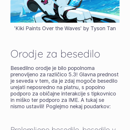
'Kiki Paints Over the Waves' by Tyson Tan
Orodje za besedilo
Besedilno orodje je bilo popolnoma
prenovljeno za različico 5.3! Glavna prednost
je seveda v tem, da je zdaj mogoče besedilo
urejati neposredno na platnu, s popolno
podporo za običajne interakcije s tipkovnico
in miško ter podporo za IME. A tukaj se
nismo ustavili! Poglejmo nekaj poudarkov:
Prelomljeno besedilo, besedilo v