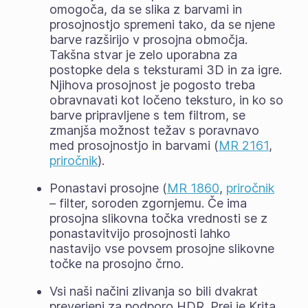
omogoča, da se slika z barvami in
prosojnostjo spremeni tako, da se njene
barve razširijo v prosojna območja.
Takšna stvar je zelo uporabna za
postopke dela s teksturami 3D in za igre.
Njihova prosojnost je pogosto treba
obravnavati kot ločeno teksturo, in ko so
barve pripravljene s tem filtrom, se
zmanjša možnost težav s poravnavo
med prosojnostjo in barvami (
MR 2161
,
priročnik
).
Ponastavi prosojne (
MR 1860
,
priročnik
– filter, soroden zgornjemu. Če ima
prosojna slikovna točka vrednosti se z
ponastavitvijo prosojnosti lahko
nastavijo vse povsem prosojne slikovne
točke na prosojno črno.
Vsi naši načini zlivanja so bili dvakrat
preverjeni za podporo HDR. Prej je Krita