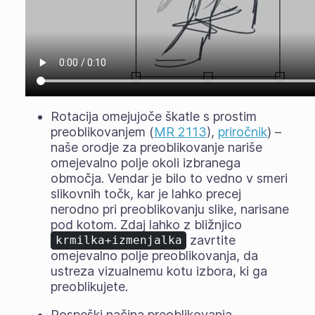
Rotacija omejujoče škatle s prostim
preoblikovanjem (
MR 2113
),
priročnik
) –
naše orodje za preoblikovanje nariše
omejevalno polje okoli izbranega
območja. Vendar je bilo to vedno v smeri
slikovnih točk, kar je lahko precej
nerodno pri preoblikovanju slike, narisane
pod kotom. Zdaj lahko z bližnjico
zavrtite
krmilka+izmenjalka
omejevalno polje preoblikovanja, da
ustreza vizualnemu kotu izbora, ki ga
preoblikujete.
Pospeški načina preoblikovanja