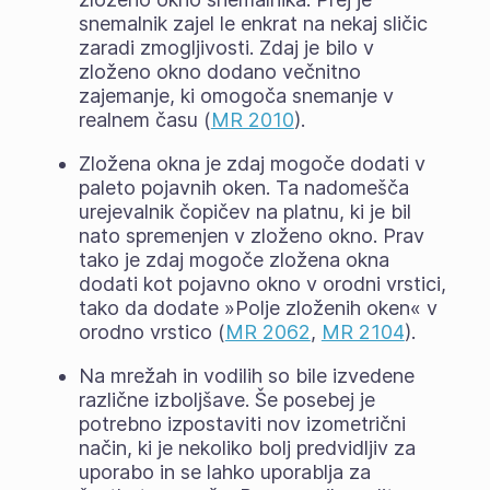
snemalnik zajel le enkrat na nekaj sličic
zaradi zmogljivosti. Zdaj je bilo v
zloženo okno dodano večnitno
zajemanje, ki omogoča snemanje v
realnem času (
MR 2010
).
Zložena okna je zdaj mogoče dodati v
paleto pojavnih oken. Ta nadomešča
urejevalnik čopičev na platnu, ki je bil
nato spremenjen v zloženo okno. Prav
tako je zdaj mogoče zložena okna
dodati kot pojavno okno v orodni vrstici,
tako da dodate »Polje zloženih oken« v
orodno vrstico (
MR 2062
,
MR 2104
).
Na mrežah in vodilih so bile izvedene
različne izboljšave. Še posebej je
potrebno izpostaviti nov izometrični
način, ki je nekoliko bolj predvidljiv za
uporabo in se lahko uporablja za