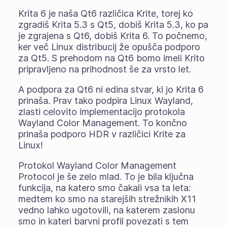
Krita 6 je naša Qt6 različica Krite, torej ko
zgradiš Krita 5.3 s Qt5, dobiš Krita 5.3, ko pa
je zgrajena s Qt6, dobiš Krita 6. To počnemo,
ker več Linux distribucij že opušča podporo
za Qt5. S prehodom na Qt6 bomo imeli Krito
pripravljeno na prihodnost še za vrsto let.
A podpora za Qt6 ni edina stvar, ki jo Krita 6
prinaša. Prav tako podpira Linux Wayland,
zlasti celovito implementacijo protokola
Wayland Color Management. To končno
prinaša podporo HDR v različici Krite za
Linux!
Protokol Wayland Color Management
Protocol je še zelo mlad. To je bila ključna
funkcija, na katero smo čakali vsa ta leta:
medtem ko smo na starejših strežnikih X11
vedno lahko ugotovili, na katerem zaslonu
smo in kateri barvni profil povezati s tem