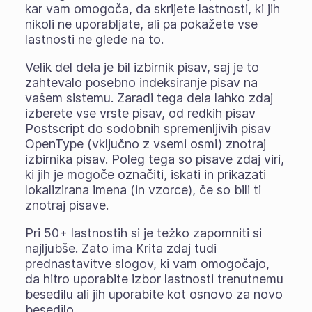
kar vam omogoča, da skrijete lastnosti, ki jih
nikoli ne uporabljate, ali pa pokažete vse
lastnosti ne glede na to.
Velik del dela je bil izbirnik pisav, saj je to
zahtevalo posebno indeksiranje pisav na
vašem sistemu. Zaradi tega dela lahko zdaj
izberete vse vrste pisav, od redkih pisav
Postscript do sodobnih spremenljivih pisav
OpenType (vključno z vsemi osmi) znotraj
izbirnika pisav. Poleg tega so pisave zdaj viri,
ki jih je mogoče označiti, iskati in prikazati
lokalizirana imena (in vzorce), če so bili ti
znotraj pisave.
Pri 50+ lastnostih si je težko zapomniti si
najljubše. Zato ima Krita zdaj tudi
prednastavitve slogov
, ki vam omogočajo,
da hitro uporabite izbor lastnosti trenutnemu
besedilu ali jih uporabite kot osnovo za novo
besedilo.