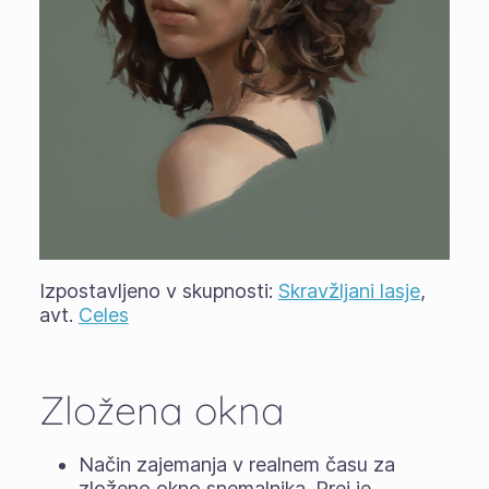
Izpostavljeno v skupnosti:
Skravžljani lasje
,
avt.
Celes
Zložena okna
Način zajemanja v realnem času za
zloženo okno snemalnika. Prej je