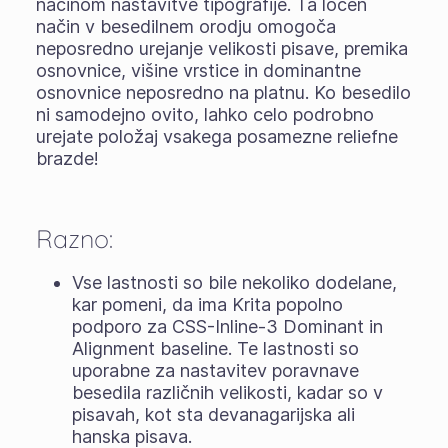
načinom nastavitve tipografije. Ta ločen
način v besedilnem orodju omogoča
neposredno urejanje velikosti pisave, premika
osnovnice, višine vrstice in dominantne
osnovnice neposredno na platnu. Ko besedilo
ni samodejno ovito, lahko celo podrobno
urejate položaj vsakega posamezne reliefne
brazde!
Razno:
Vse lastnosti so bile nekoliko dodelane,
kar pomeni, da ima Krita popolno
podporo za CSS-Inline-3 Dominant in
Alignment baseline. Te lastnosti so
uporabne za nastavitev poravnave
besedila različnih velikosti, kadar so v
pisavah, kot sta devanagarijska ali
hanska pisava.