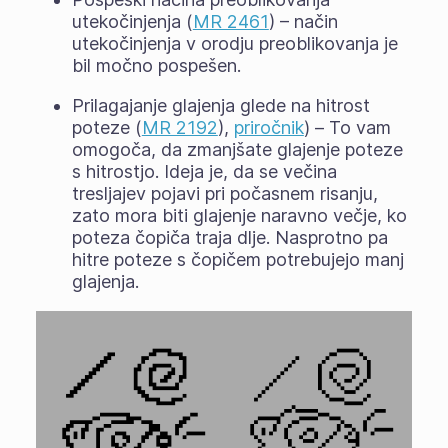
utekočinjenja (
MR 2461
) – način
utekočinjenja v orodju preoblikovanja je
bil močno pospešen.
Prilagajanje glajenja glede na hitrost
poteze (
MR 2192
),
priročnik
) – To vam
omogoča, da zmanjšate glajenje poteze
s hitrostjo. Ideja je, da se večina
tresljajev pojavi pri počasnem risanju,
zato mora biti glajenje naravno večje, ko
poteza čopiča traja dlje. Nasprotno pa
hitre poteze s čopičem potrebujejo manj
glajenja.