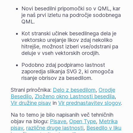
Novi besedilni pripomočki so v QML, kar
je naš prvi izletu na področje sodobnega
QML.
Kot stranski učinek besedilnega dela je
vektorsko urejanje likov zdaj nekoliko
hitrejše, možnost izberi vse/odstrani pa
deluje v vseh vektorskih orodjih.
Podobno zdaj podpiramo lastnost
zaporedja slikanja SVG 2, ki omogoča
risanje obrisov za besedilom.
Strani priročnika:
Delo z besedilom
,
Orodje
Besedilo
,
Zloženo okno Lastnosti besedila
,
Vir družine pisav
in
Vir prednastavitev slogov
.
Na to temo je bilo napisanih več tehničnih
objav na blogu:
Pisave
,
Open Type
,
Metrika
pisav
,
različne druge lastnosti
,
Besedilo v liku