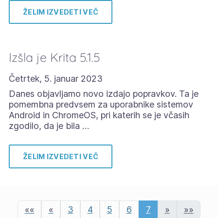
ŽELIM IZVEDETI VEČ
Izšla je Krita 5.1.5
Četrtek, 5. januar 2023
Danes objavljamo novo izdajo popravkov. Ta je
pomembna predvsem za uporabnike sistemov
Android in ChromeOS, pri katerih se je včasih
zgodilo, da je bila …
ŽELIM IZVEDETI VEČ
««
«
3
4
5
6
7
»
»»