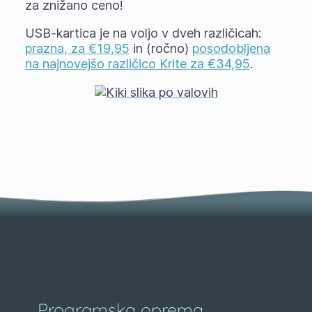
za znižano ceno!
USB-kartica je na voljo v dveh različicah:
prazna, za €19,95
in (ročno)
posodobljena
na najnovejšo različico Krite za €34,95
.
Programska oprema