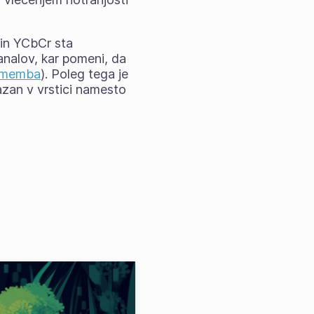
* in YCbCr sta
nalov, kar pomeni, da
ememba
). Poleg tega je
azan v vrstici namesto