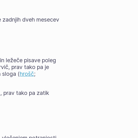
ve zadnjih dveh mesecev
in ležeče pisave poleg
rvič, prav tako pa je
 sloga (
hrošč
;
, prav tako pa zatik
 vlečenjem notranjosti