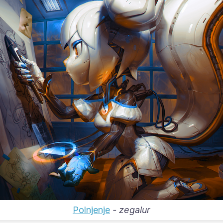
Polnjenje
-
zegalur