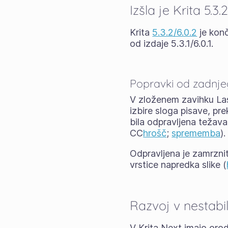
Izšla je Krita 5.3.2
Krita
5.3.2/6.0.2
je konč
od izdaje 5.3.1/6.0.1.
Popravki od zadnj
V zloženem zavihku Last
izbire sloga pisave, pre
bila odpravljena težava
CC
hrošč
;
sprememba
).
Odpravljena je zamrznit
vrstice napredka slike (
Razvoj v nestabi
V Krita Next imajo oro