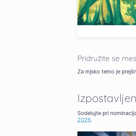
Pridružite se me
Za mjsko temo je prejš
Izpostavlje
Sodelujte pri nominacij
2026
.