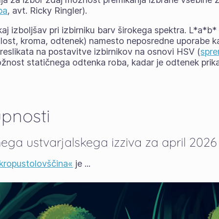
ba
, avt. Ricky Ringler).
aj izboljšav pri izbirniku barv širokega spektra. L*a*b
tlost, kroma, odtenek) namesto neposredne uporabe ka
preslikata na postavitve izbirnikov na osnovi HSV (
spr
žnost statičnega odtenka roba, kadar je odtenek prik
upnosti
ega ustvarjalskega izziva za april 2026
kropustolovščina«
je ...