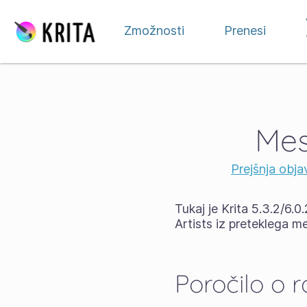
Preskoči na vsebino
Zmožnosti
Prenesi
Mes
Prejšnja obja
Tukaj je Krita 5.3.2/6.0
Artists iz preteklega m
Poročilo o 