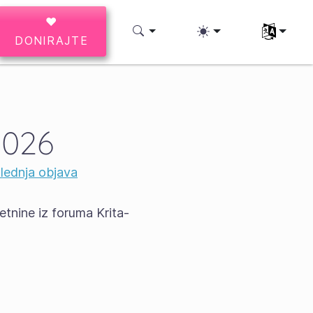
♥
Izberite svo
DONIRAJTE
2026
lednja objava
metnine iz foruma Krita-