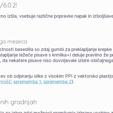
/6.0.2!
no izšla, vsebuje različne popravke napak in izboljša
ega meseca
nosti besediila so zdaj gumbi za preklapljanje krepke 
klapljanje ležeče pisave s krmilka+I deluje pravilno že p
, da nekatere pisave niso dovoljevale izbire običajnega
ev ob odpiranju slike z visokim PPI z vektorsko plastjo
hrošč
;
sprememba 1
,
sprememba 2
).
lnih gradnjah
dja za izbor zdaj možnost premikanja izbrane vsebine z