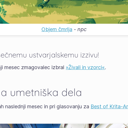
Objem čmrlja
-
npc
sečnemu ustvarjalskemu izzivu!
nji mesec zmagovalec izbral
»Živali in vzorci«
.
na umetniška dela
ah naslednji mesec in pri glasovanju za
Best of Krita-Ar