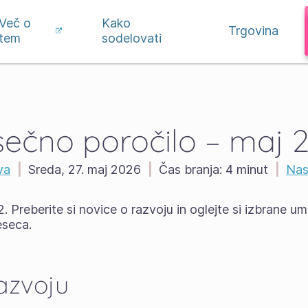
Več o
Kako
Trgovina
tem
sodelovati
ečno poročilo – maj 
va
|
Sreda, 27. maj 2026
|
Čas branja:
4 minut
|
Nas
.2. Preberite si novice o razvoju in oglejte si izbrane u
eseca.
razvoju