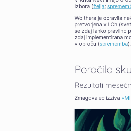
izbora (
želja
;
spremem
Wolthera je opravila nek
pretvorjena v LCh (sve
se zdaj lahko pravilno 
zdaj implementirana mo
v obroču (
sprememba
).
Poročilo sk
Rezultati mesečn
Zmagovalec izziva
»Mi