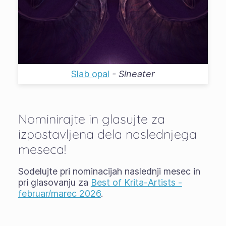
Slab opal
-
Sineater
Nominirajte in glasujte za
izpostavljena dela naslednjega
meseca!
Sodelujte pri nominacijah naslednji mesec in
pri glasovanju za
Best of Krita-Artists -
februar/marec 2026
.