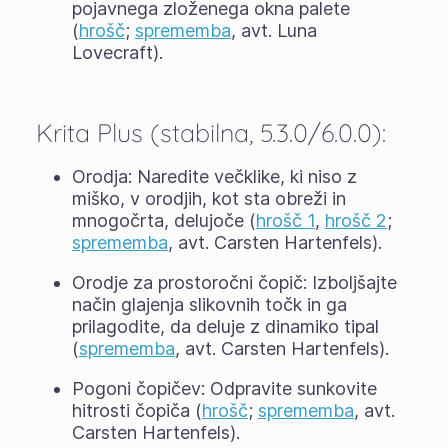
pojavnega zloženega okna palete
(
hrošč
;
sprememba
, avt. Luna
Lovecraft).
Krita Plus (stabilna, 5.3.0/6.0.0):
Orodja: Naredite večklike, ki niso z
miško, v orodjih, kot sta obreži in
mnogočrta, delujoče (
hrošč 1
,
hrošč 2
;
sprememba
, avt. Carsten Hartenfels).
Orodje za prostoročni čopič: Izboljšajte
način glajenja slikovnih točk in ga
prilagodite, da deluje z dinamiko tipal
(
sprememba
, avt. Carsten Hartenfels).
Pogoni čopičev: Odpravite sunkovite
hitrosti čopiča (
hrošč
;
sprememba
, avt.
Carsten Hartenfels).