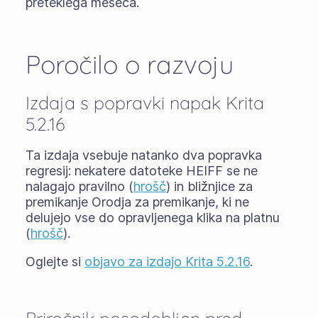
preteklega meseca.
Poročilo o razvoju
Izdaja s popravki napak Krita
5.2.16
Ta izdaja vsebuje natanko dva popravka
regresij: nekatere datoteke HEIFF se ne
nalagajo pravilno (
hrošč
) in bližnjice za
premikanje Orodja za premikanje, ki ne
delujejo vse do opravljenega klika na platnu
(
hrošč
).
Oglejte si
objavo za izdajo Krita 5.2.16
.