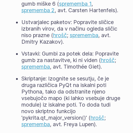
gumb miške 6 (
sprememba 1
,
sprememba 2
, avt. Carsten Hartenfels).
Ustvarjalec paketov: Popravite sličice
izbranih virov, da v načinu ogleda sličic
niso prazne (
hrošč
;
sprememba
, avt.
Dmitry Kazakov).
Vstavki: Gumbi za potek dela: Popravite
gumb za nastavitve, ki ni viden (
hrošč
;
sprememba
, avt. Timothée Giet).
Skriptanje: Izognite se sesutju, če je
druga različica PyQt na iskalni poti
Pythona, tako da odstranite njeno
vsebujočo mapo (ki lahko vsebuje druge
module) iz iskalne poti. To doda tudi
novo skriptno funkcijo
'pykrita.qt_major_version()' (
hrošč
;
sprememba
, avt. Freya Lupen).