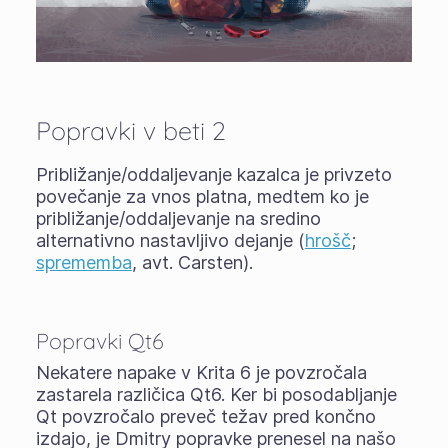
Popravki v beti 2
Približanje/oddaljevanje kazalca je privzeto
povečanje za vnos platna, medtem ko je
približanje/oddaljevanje na sredino
alternativno nastavljivo dejanje (
hrošč
;
sprememba
, avt. Carsten).
Popravki Qt6
Nekatere napake v Krita 6 je povzročala
zastarela različica Qt6. Ker bi posodabljanje
Qt povzročalo preveč težav pred končno
izdajo, je Dmitry popravke prenesel na našo