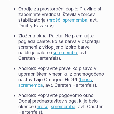
Orodje za prostoročni čopič: Pravilno si
zapomnite vrednosti števila vzorcev
stabilizatorja (
hrošč
;
sprememba
, avt.
Dmitry Kazakov).
Zložena okna: Paleta: Ne premikajte
pogleda palete, ko se barva v ospredju
spremeni z vklopljeno izbiro barve
najbližje palete (
sprememba
, avt.
Carsten Hartenfels).
Android: Popravite preveliko pisavo v
uporabniškem vmesniku z onemogočeno
nastavitvijo Omogoči HiDPI (
hrošč
;
sprememba
, avt. Carsten Hartenfels).
Android: Popravite pogovorno okno
Dodaj prednastavitev sloga, ki je belo
okence (
hrošč
;
sprememba
, avt. Carsten
Hartenfels).