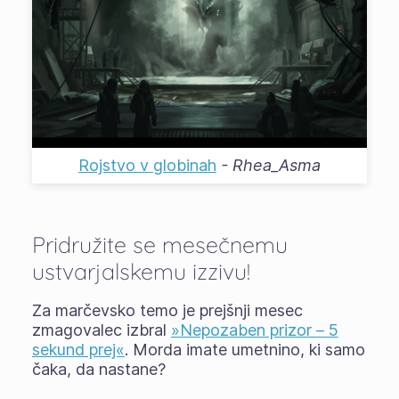
Rojstvo v globinah
-
Rhea_Asma
Pridružite se mesečnemu
ustvarjalskemu izzivu!
Za marčevsko temo je prejšnji mesec
zmagovalec izbral
»Nepozaben prizor – 5
sekund prej«
. Morda imate umetnino, ki samo
čaka, da nastane?