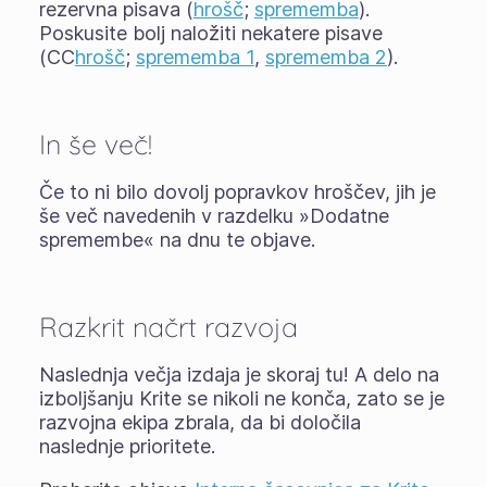
rezervna pisava (
hrošč
;
sprememba
).
Poskusite bolj naložiti nekatere pisave
(CC
hrošč
;
sprememba 1
,
sprememba 2
).
In še več!
Če to ni bilo dovolj popravkov hroščev, jih je
še več navedenih v razdelku »Dodatne
spremembe« na dnu te objave.
Razkrit načrt razvoja
Naslednja večja izdaja je skoraj tu! A delo na
izboljšanju Krite se nikoli ne konča, zato se je
razvojna ekipa zbrala, da bi določila
naslednje prioritete.