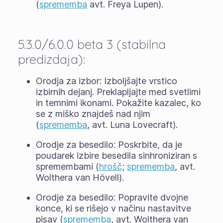
(
sprememba
avt. Freya Lupen).
5.3.0/6.0.0 beta 3 (stabilna
predizdaja):
Orodja za izbor: Izboljšajte vrstico
izbirnih dejanj. Preklapljajte med svetlimi
in temnimi ikonami. Pokažite kazalec, ko
se z miško znajdeš nad njim
(
sprememba
, avt. Luna Lovecraft).
Orodje za besedilo: Poskrbite, da je
poudarek izbire besedila sinhroniziran s
spremembami (
hrošč
;
sprememba
, avt.
Wolthera van Hövell).
Orodje za besedilo: Popravite dvojne
konce, ki se rišejo v načinu nastavitve
pisav (
sprememba
, avt. Wolthera van