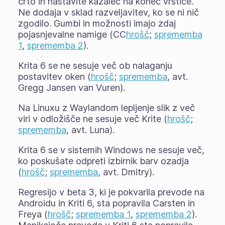
črto in nastavite kazalec na konec vrstice.
Ne dodaja v sklad razveljavitev, ko se ni nič
zgodilo. Gumbi in možnosti imajo zdaj
pojasnjevalne namige (CC
hrošč
;
sprememba
1
,
sprememba 2
).
Krita 6 se ne sesuje več ob nalaganju
postavitev oken (
hrošč
;
sprememba
, avt.
Gregg Jansen van Vuren).
Na Linuxu z Waylandom lepljenje slik z več
viri v odložišče ne sesuje več Krite (
hrošč
;
sprememba
, avt. Luna).
Krita 6 se v sistemih Windows ne sesuje več,
ko poskušate odpreti izbirnik barv ozadja
(
hrošč
;
sprememba
, avt. Dmitry).
Regresijo v beta 3, ki je pokvarila prevode na
Androidu in Kriti 6, sta popravila Carsten in
Freya (
hrošč
;
sprememba 1
,
sprememba 2
).