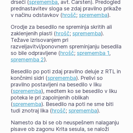
drseči (
sprememba
, avt. Carsten). Predogled
prednastavitev sloga se zdaj pravilno prikaže
v načinu odstavkov (
hrošč
;
sprememba
).
Orodje za besedilo ne spreminja skritih ali
zaklenjenih plasti (
hrošč
;
sprememba
).
Težave izrisovanjem pri
razveljavitvi/ponovnem spreminjanju besedila
so bile odpravljene (
hrošč
;
sprememba 1
,
sprememba 2
).
Besedilo po poti zdaj pravilno deluje z RTL in
končnimi sidri (
sprememba
). Prelivi so
pravilno postavljeni na besedilo v liku
(
sprememba
), medtem ko se besedilo v liku
poteka le pri zapolnjenih oblikah
(
sprememba
). Besedilo na poti ne sme biti
tudi znotraj lika (
hrošč
;
sprememba
).
Namesto da bi se ob neuspešnem nalaganju
pisave ob zagonu Krita sesula, se naloži