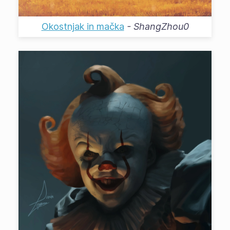
Okostnjak in mačka
-
ShangZhou0