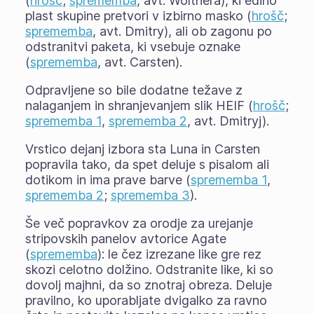
(
hrošč
;
sprememba
, avt. Wolthera), ki edino
plast skupine pretvori v izbirno masko (
hrošč
;
sprememba
, avt. Dmitry), ali ob zagonu po
odstranitvi paketa, ki vsebuje oznake
(
sprememba
, avt. Carsten).
Odpravljene so bile dodatne težave z
nalaganjem in shranjevanjem slik HEIF (
hrošč
;
sprememba 1
,
sprememba 2
, avt. Dmitryj).
Vrstico dejanj izbora sta Luna in Carsten
popravila tako, da spet deluje s pisalom ali
dotikom in ima prave barve (
sprememba 1
,
sprememba 2
;
sprememba 3
).
Še več popravkov za orodje za urejanje
stripovskih panelov avtorice Agate
(
sprememba
): le čez izrezane like gre rez
skozi celotno dolžino. Odstranite like, ki so
dovolj majhni, da so znotraj obreza. Deluje
pravilno, ko uporabljate dvigalko za ravno