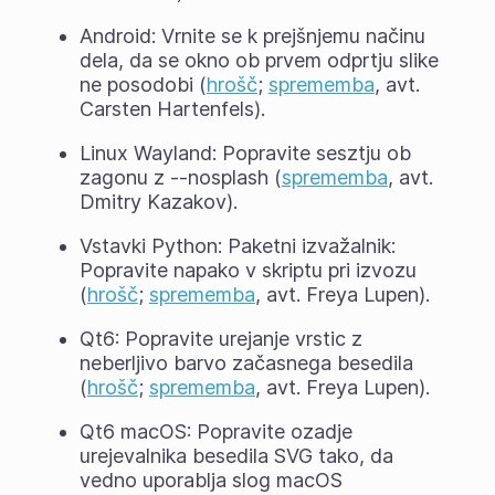
Android: Vrnite se k prejšnjemu načinu
dela, da se okno ob prvem odprtju slike
ne posodobi (
hrošč
;
sprememba
, avt.
Carsten Hartenfels).
Linux Wayland: Popravite sesztju ob
zagonu z --nosplash (
sprememba
, avt.
Dmitry Kazakov).
Vstavki Python: Paketni izvažalnik:
Popravite napako v skriptu pri izvozu
(
hrošč
;
sprememba
, avt. Freya Lupen).
Qt6: Popravite urejanje vrstic z
neberljivo barvo začasnega besedila
(
hrošč
;
sprememba
, avt. Freya Lupen).
Qt6 macOS: Popravite ozadje
urejevalnika besedila SVG tako, da
vedno uporablja slog macOS