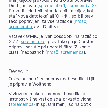
Manjkajoče prevode v Kriti 6 sta popravila
Dmitrij in Ivan (
sprememba 1
,
sprememba 2
).
Prevodi nekaterih standardnih menijev, kot
sta 'Nova datoteka' ali 'O Kriti', so bili prav
tako popravljeni za vse različice (
hrošč
;
sprememba
, avt. Dmitry).
Vstavek G'MIC je Ivan posodobil na različico
3.7.2 (
sprememba
), prav tako pa je Carsten
odpravil sesutje pri uporabi filtra ‘Zlivanje
plasti [neopazno]’ (
hrošč
,
sprememba
).
Besedilo
Običajna množica popravkov besedila, ki jih
je pripravila Wolthera:
V zloženem oknu Lastnosti besedila je
lastnost višine vrstice zdaj privzeto vidna
(
sprememba
) in spustni meniji so na dotik