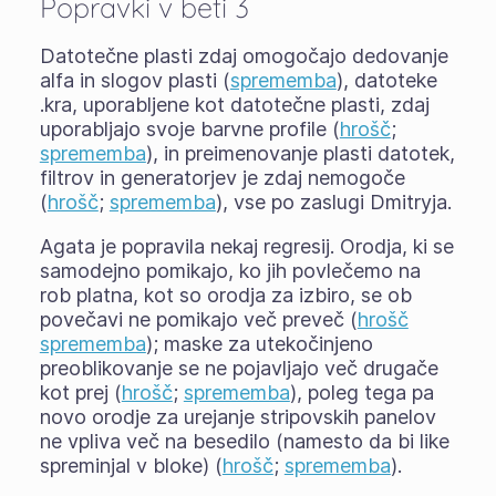
Popravki v beti 3
Datotečne plasti zdaj omogočajo dedovanje
alfa in slogov plasti (
sprememba
), datoteke
.kra, uporabljene kot datotečne plasti, zdaj
uporabljajo svoje barvne profile (
hrošč
;
sprememba
), in preimenovanje plasti datotek,
filtrov in generatorjev je zdaj nemogoče
(
hrošč
;
sprememba
), vse po zaslugi Dmitryja.
Agata je popravila nekaj regresij. Orodja, ki se
samodejno pomikajo, ko jih povlečemo na
rob platna, kot so orodja za izbiro, se ob
povečavi ne pomikajo več preveč (
hrošč
sprememba
); maske za utekočinjeno
preoblikovanje se ne pojavljajo več drugače
kot prej (
hrošč
;
sprememba
), poleg tega pa
novo orodje za urejanje stripovskih panelov
ne vpliva več na besedilo (namesto da bi like
spreminjal v bloke) (
hrošč
;
sprememba
).