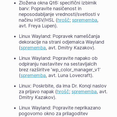
Zložena okna Qt6: specifični izbirnik
barv: Popravite nasičenost in
neposodabljanje vrednosti/svetlosti v
načinu HSV/HSL (
hrošč
;
sprememba
,
avt. Freya Lupen).
Linux Wayland: Popravek nameščanja
dekoracije na strani odjemalca Wayland
(
sprememba
, avt. Dmitry Kazakov).
Linux Wayland: Popravite napako ob
odpiranju nastavitev na sestavljalcih
brez razširitve 'wp_color_manager_v1'
(
sprememba
, avt. Luna Lovecraft).
Linux: Poskrbite, da ima Dr. Konqi naslov
za prijavo napak (
hrošč
;
sprememba
, avt.
Dmitry Kazakov).
Linux Wayland: Popravite neprikazano
pogovorno okno za prilagoditev