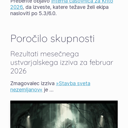
Preberite objavo
Interna časovnica za Krito
2026
, da izveste, katere težave želi ekipa
nasloviti po 5.3/6.0.
Poročilo skupnosti
Rezultati mesečnega
ustvarjalskega izziva za februar
2026
Zmagovalec izziva
»Stavba sveta
nezemljanov«
je …