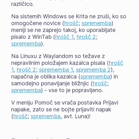
različico.
Na sistemih Windows se Krita ne zruši, ko so
omogočene novice (
hrošč
;
sprememba
)
meniji se ne zaprejo takoj, ko uporabljate
pisalo z WinTab (
hrošč 1
,
hrošč 2
;
sprememba
).
Na Linuxu z Waylandom so težave z
nepravilnim položajem kazalca pisala (
hrošč
1
,
hrošč 2
;
sprememba 1
,
sprememba 2
),
napačna je oblika kazalca (
sprememba
) in
samodejno ponavljanje bližnjic (
hrošč
;
sprememba
) - vse to je popravljeno.
V meniju Pomoč se vrača postavka Prijavi
napake, zato se ne bojte prijaviti napak
(
hrošč
;
sprememba
, avt. Luna)!