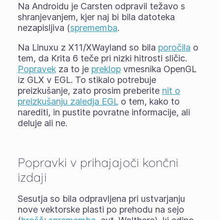
Na Androidu je Carsten odpravil težavo s
shranjevanjem, kjer naj bi bila datoteka
nezapisljiva (
sprememba
.
Na Linuxu z X11/XWayland so bila
poročila
o
tem, da Krita 6 teče pri nizki hitrosti sličic.
Popravek
za to je
preklop
vmesnika OpenGL
iz GLX v EGL. To stikalo potrebuje
preizkušanje, zato prosim preberite
nit o
preizkušanju zaledja EGL
o tem, kako to
narediti, in pustite povratne informacije, ali
deluje ali ne.
Popravki v prihajajoči končni
izdaji
Sesutja so bila odpravljena pri ustvarjanju
nove vektorske plasti po prehodu na sejo