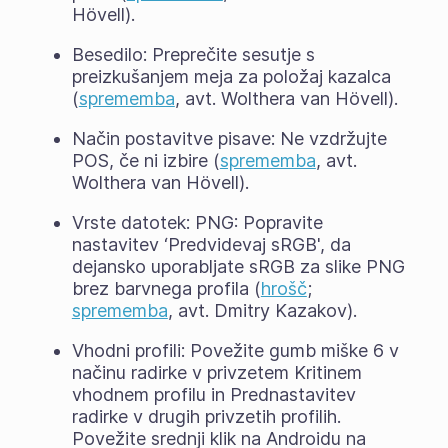
Hövell).
Besedilo: Preprečite sesutje s
preizkušanjem meja za položaj kazalca
(
sprememba
, avt. Wolthera van Hövell).
Način postavitve pisave: Ne vzdržujte
POS, če ni izbire (
sprememba
, avt.
Wolthera van Hövell).
Vrste datotek: PNG: Popravite
nastavitev ‘Predvidevaj sRGB', da
dejansko uporabljate sRGB za slike PNG
brez barvnega profila (
hrošč
;
sprememba
, avt. Dmitry Kazakov).
Vhodni profili: Povežite gumb miške 6 v
načinu radirke v privzetem Kritinem
vhodnem profilu in Prednastavitev
radirke v drugih privzetih profilih.
Povežite srednji klik na Androidu na