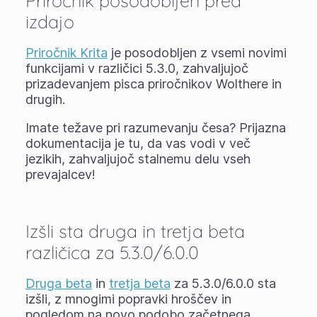
Priročnik posodobljen pred
izdajo
Priročnik Krita
je posodobljen z vsemi novimi
funkcijami v različici 5.3.0, zahvaljujoč
prizadevanjem pisca priročnikov Wolthere in
drugih.
Imate težave pri razumevanju česa? Prijazna
dokumentacija je tu, da vas vodi v več
jezikih, zahvaljujoč stalnemu delu vseh
prevajalcev!
Izšli sta druga in tretja beta
različica za 5.3.0/6.0.0
Druga beta
in
tretja beta
za 5.3.0/6.0.0 sta
izšli, z mnogimi popravki hroščev in
pogledom na novo podobo začetnega