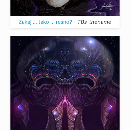
Zakaj … tako … resno?
-
TBs_thename