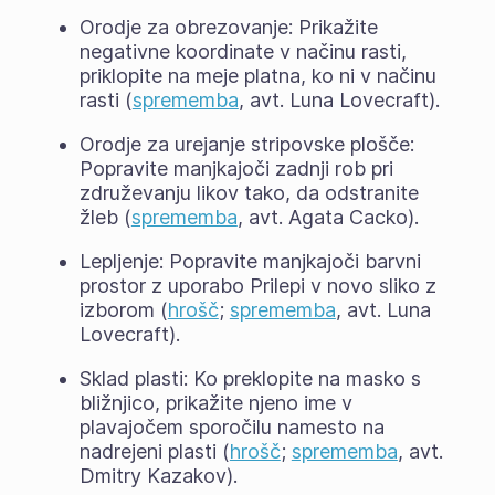
Orodje za obrezovanje: Prikažite
negativne koordinate v načinu rasti,
priklopite na meje platna, ko ni v načinu
rasti (
sprememba
, avt. Luna Lovecraft).
Orodje za urejanje stripovske plošče:
Popravite manjkajoči zadnji rob pri
združevanju likov tako, da odstranite
žleb (
sprememba
, avt. Agata Cacko).
Lepljenje: Popravite manjkajoči barvni
prostor z uporabo Prilepi v novo sliko z
izborom (
hrošč
;
sprememba
, avt. Luna
Lovecraft).
Sklad plasti: Ko preklopite na masko s
bližnjico, prikažite njeno ime v
plavajočem sporočilu namesto na
nadrejeni plasti (
hrošč
;
sprememba
, avt.
Dmitry Kazakov).