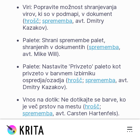
Viri: Popravite možnost shranjevanja
virov, ki so v podmapi, v dokument
(
hrošč
;
sprememba
, avt. Dmitry
Kazakov).
Palete: Shrani spremembe palet,
shranjenih v dokumentih (
sprememba
,
avt. Mike Will).
Palete: Nastavite 'Privzeto' paleto kot
privzeto v barvnem izbirniku
ospredja/ozadja (
hrošč
;
sprememba
, avt.
Dmitry Kazakov).
Vnos na dotik: Ne dotikajte se barve, ko
je več prstov na mestu (
hrošč
;
sprememba
, avt. Carsten Hartenfels).
Preskoči na vsebino
Vnos na dotik: Onemogočite nepotreben
dolg pritisk na barvni izbirnik
ospredja/ozadja (
sprememba
, avt.