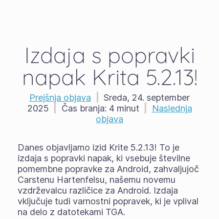
Izdaja s popravki
napak Krita 5.2.13!
Prejšnja objava
|
Sreda, 24. september
2025
|
Čas branja:
4 minut
|
Naslednja
objava
Danes objavljamo izid Krite 5.2.13! To je
izdaja s popravki napak, ki vsebuje številne
pomembne popravke za Android, zahvaljujoč
Carstenu Hartenfelsu, našemu novemu
vzdrževalcu različice za Android. Izdaja
vključuje tudi varnostni popravek, ki je vplival
na delo z datotekami TGA.