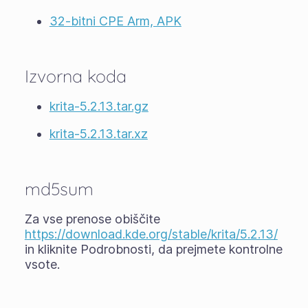
32-bitni CPE Arm, APK
Izvorna koda
krita-5.2.13.tar.gz
krita-5.2.13.tar.xz
md5sum
Za vse prenose obiščite
https://download.kde.org/stable/krita/5.2.13/
in kliknite Podrobnosti, da prejmete kontrolne
vsote.