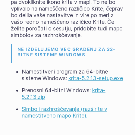
pa dvokliknite ikono krita v mapi. To ne bo
vplivalo na nameščeno različico Krite, čeprav
bo delila vaše nastavitve in vire po meri z
vašo redno nameščeno različico Krite. Če
želite poročati o sesutju, pridobite tudi mapo
simbolov za razhroščevanje.
NE IZDELUJEMO VEČ GRADENJ ZA 32-
BITNE SISTEME WINDOWS.
Namestitveni program za 64-bitne
sisteme Windows:
krita-5.2.13-setup.exe
Prenosni 64-bitni Windows:
krita-
5.2.13.zip
Simboli razhroščevanja (razširite v
namestitveno mapo Krite).