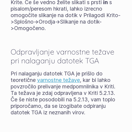
Krite. Če še vedno želite slikati s prsti
in
s
pisalom/peresom hkrati, lahko izrecno
omogočite slikanje na dotik v Prilagodi Krito-
>Splošno->Orodja->Slikanje na dotik-
>Omogočeno.
Odpravljanje varnostne težave
pri nalaganju datotek TGA
Pri nalaganju datotek TGA je prišlo do
teoretične
varnostne težave
, kar bi lahko
povzročilo prelivanje medpomnilnika v Kriti.
Ta težava je zdaj odpravljena v Kriti 5.2.13.
Če še niste posodobili na 5.2.13, vam toplo
priporočamo, da se izogibate odpiranju
datotek TGA iz neznanih virov.