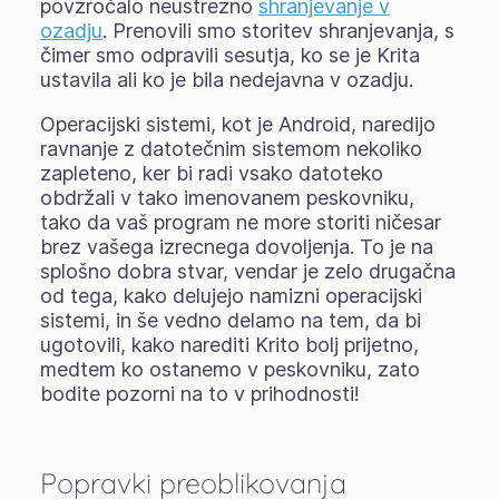
povzročalo neustrezno
shranjevanje v
ozadju
. Prenovili smo storitev shranjevanja, s
čimer smo odpravili sesutja, ko se je Krita
ustavila ali ko je bila nedejavna v ozadju.
Operacijski sistemi, kot je Android, naredijo
ravnanje z datotečnim sistemom nekoliko
zapleteno, ker bi radi vsako datoteko
obdržali v tako imenovanem peskovniku,
tako da vaš program ne more storiti ničesar
brez vašega izrecnega dovoljenja. To je na
splošno dobra stvar, vendar je zelo drugačna
od tega, kako delujejo namizni operacijski
sistemi, in še vedno delamo na tem, da bi
ugotovili, kako narediti Krito bolj prijetno,
medtem ko ostanemo v peskovniku, zato
bodite pozorni na to v prihodnosti!
Popravki preoblikovanja