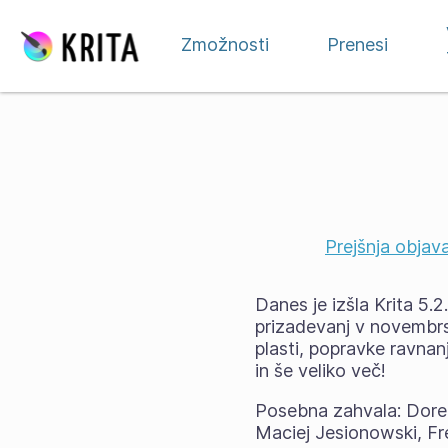
Preskoči na vsebino
Zmožnosti
Prenesi
Prejšnja objav
Danes je izšla Krita 5.
prizadevanj v novembrs
plasti, popravke ravnanj
in še veliko več!
Posebna zahvala: Dore
Maciej Jesionowski, F