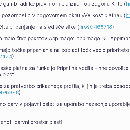
je gumb radirke pravilno inicializiran ob zagonu Krite (
h
 pozornostjo v pogovornem oknu »Velikost platna« (
h
te pripenjanje na središče slike (
hrošč 466718
)
in male črke paketov AppImage: .appimage -> . AppIma
imajo točke pripenjanja na podlagi točk večjo prioriteto 
92434
)
aske platna za funkcijo Pripni na vodila - nne dovolit
 plast
e za pretvorbo prikaznega profila, ki jih je treba poso
 496388
)
no barv v pojavni paleti za uporabo nazadnje uporablj
enoti barvni prostor plasti