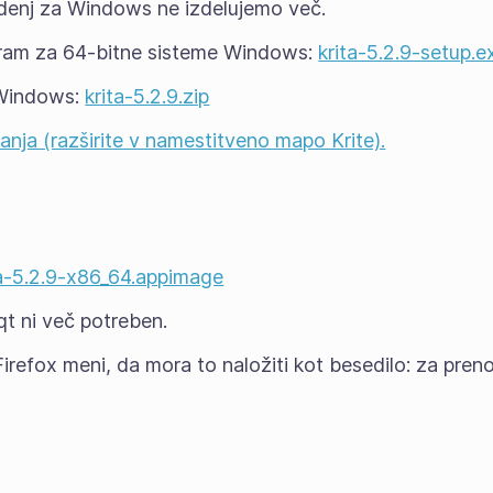
denj za Windows ne izdelujemo več.
ram za 64-bitne sisteme Windows:
krita-5.2.9-setup.e
 Windows:
krita-5.2.9.zip
anja (razširite v namestitveno mapo Krite).
ta-5.2.9-x86_64.appimage
t ni več potreben.
irefox meni, da mora to naložiti kot besedilo: za pren