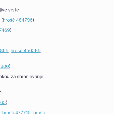
ive vrste
 (
hrošč 484796
)
87469
)
7866
,
hrošč 456586
,
8800
)
 oknu za shranjevanje
h
365
)
,
hrošč 477715
,
hrošč