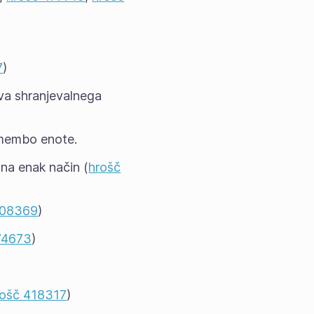
7
)
tva shranjevalnega
remembo enote.
 na enak način (
hrošč
408369
)
74673
)
rošč 418317
)