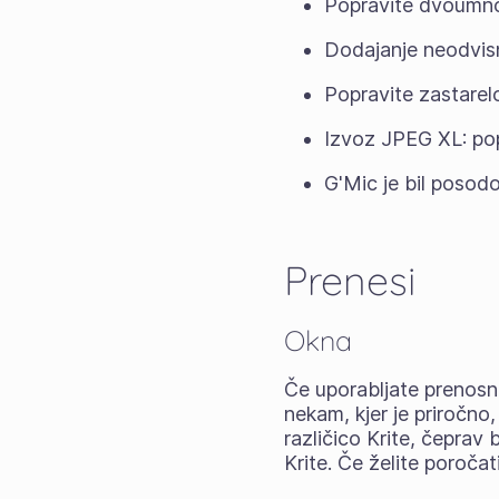
Popravite dvoumno b
Dodajanje neodvisn
Popravite zastarel
Izvoz JPEG XL: pop
G'Mic je bil posodo
Prenesi
Okna
Če uporabljate
prenosn
nekam, kjer je priročno
različico Krite, čeprav
Krite. Če želite poroča