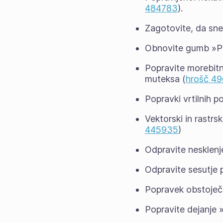
484783
).
Zagotovite, da sne
Obnovite gumb »Poč
Popravite morebitn
muteksa (
hrošč 4
Popravki vrtilnih 
Vektorski in rastrs
445935
)
Odpravite nesklenj
Odpravite sesutje p
Popravek obstoječe 
Popravite dejanje »