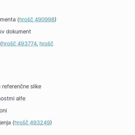
umenta (
hrošč 490998
)
 nov dokument
(
hrošč 493774
,
hrošč
 referenčne slike
ostmi alfe
oni
enja (
hrošč 493249
)