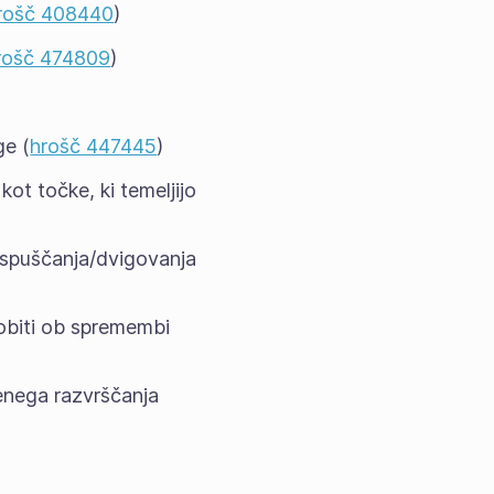
rošč 408440
)
rošč 474809
)
ge (
hrošč 447445
)
kot točke, ki temeljijo
e spuščanja/dvigovanja
dobiti ob spremembi
enega razvrščanja