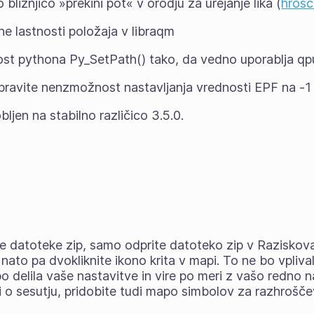
ližnjico »prekini pot« v orodju za urejanje lika (
hroš
e lastnosti položaja v libraqm
ost pythona Py_SetPath() tako, da vedno uporablja qp
ravite nenzmožnost nastavljanja vrednosti EPF na -1 (
bljen na stabilno različico 3.5.0.
e datoteke zip
, samo odprite datoteko zip v Raziskov
, nato pa dvokliknite ikono krita v mapi. To ne bo vpli
 bo delila vaše nastavitve in vire po meri z vašo redno
ti o sesutju, pridobite tudi mapo simbolov za razhrošče