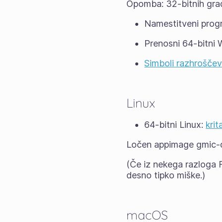
Opomba: 32-bitnih gra
Namestitveni prog
Prenosni 64-bitni
Simboli razhroščev
Linux
64-bitni Linux:
kri
Ločen appimage gmic-q
(Če iz nekega razloga F
desno tipko miške.)
macOS