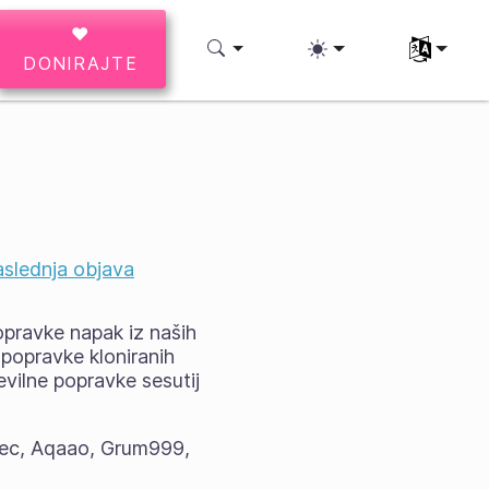
♥
Izberite svo
DONIRAJTE
slednja objava
popravke napak iz naših
 popravke kloniranih
tevilne popravke sesutij
rec, Aqaao, Grum999,