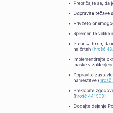
Prepričajte se, da 
Odpravite težave s
Privzeto onemogoči
Spremenite velike 
Prepričajte se, da 
na črtah (
hrošč 4
Implementirajte okr
maske v zaklenjeno
Popravite zastavic
namestitve (
hrošč
Preklopite zgodovi
(
hrošč 441900
)
Dodajte dejanje Po