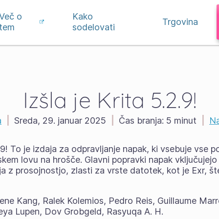
Več o
Kako
Trgovina
tem
sodelovati
Izšla je Krita 5.2.9!
a
|
Sreda, 29. januar 2025
|
Čas branja:
5 minut
|
Na
2.9! To je izdaja za odpravljanje napak, ki vsebuje vse 
kem lovu na hrošče. Glavni popravki napak vključujejo
a z prosojnostjo, zlasti za vrste datotek, kot je Exr, š
ene Kang, Ralek Kolemios, Pedro Reis, Guillaume Mar
reya Lupen, Dov Grobgeld, Rasyuqa A. H.