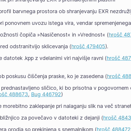
 profil barvnega prostora ob shranjevanju EXR nezdružlj
pri ponovnem uvozu istega vira, vendar spremenjenega
ožnosti čopiča »Nasičenost« in »Vrednost« (
hrošč 4
red odstranitvijo sklicevanja (
hrošč 479405
).
 datotek .kpp z vdelanimi viri najvišje ravni (
hrošč 48
ob poskusu čiščenja praske, ko je zasedena (
hrošč 48
 prednastavljeno sličico, ki bo prisotna v pogovornem
ošč 488673
,
Bug 446792
)
 morebitno zaklepanje pri nalaganju slik na več strane
bližnjico za povečavo v datoteki z dejanji (
hrošč 484
era orodja so prekinjena s snemalnikom (
hrošč 488472