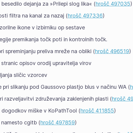
esedilo dejanja za »Prilepi slog lika« (
hrošč 497035
)
sti filtra na kanal za nazaj (
hrošč 497336
)
zorilne ikone v izbirniku op sestave
gije premikanja točk poti in kontrolnih točk.
ri spreminjanju preliva mreže na obliki (
hrošč 496519
)
stranic opisov orodij upravitelja virov
janja sličic vzorcev
e pri slikanju pod Gaussovo plastjo blus v načinu WA (
ri razveljavitvi združevanja zaklenjenih plasti (
hrošč 4
je dogodkov miške v KoPathTool (
hrošč 411855
)
 namesto cgitb (
hrošč 497859
)