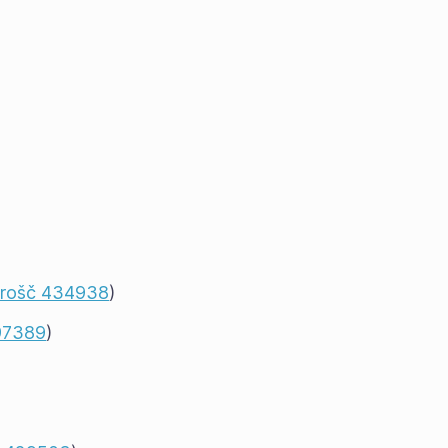
hrošč 434938
)
97389
)