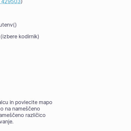
č 429503
)
utenv()
izbere kodirnik)
alcu in povlecite mapo
valo na nameščeno
 nameščeno različico
vanje.