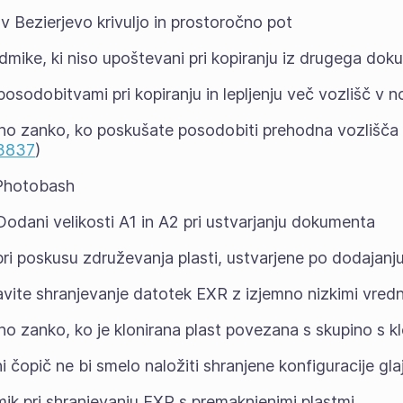
 v Bezierjevo krivuljo in prostoročno pot
odmike, ki niso upoštevani pri kopiranju iz drugega dok
posodobitvami pri kopiranju in lepljenju več vozlišč v
no zanko, ko poskušate posodobiti prehodna vozlišča 
93837
)
 Photobash
odani velikosti A1 in A2 pri ustvarjanju dokumenta
pri poskusu združevanja plasti, ustvarjene po dodajanju
vite shranjevanje datotek EXR z izjemno nizkimi vredn
o zanko, ko je klonirana plast povezana s skupino s kl
 čopič ne bi smelo naložiti shranjene konfiguracije glaj
mik pri shranjevanju EXR s premaknjenimi plastmi