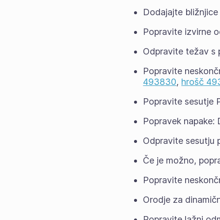
Dodajajte bližnjice
Popravite izvirne 
Odpravite težav s 
Popravite neskonč
493830
,
hrošč 4
Popravite sesutje
Popravek napake: D
Odpravite sesutju 
Če je možno, popra
Popravite neskončn
Orodje za dinamični
Popravite lažni od