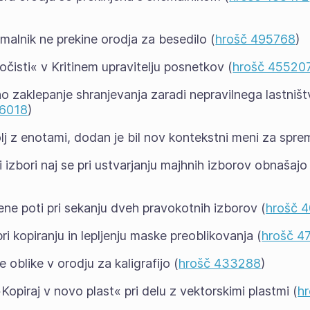
malnik ne prekine orodja za besedilo (
hrošč 495768
)
isti« v Kritinem upravitelju posnetkov (
hrošč 45520
o zaklepanje shranjevanja zaradi nepravilnega lastniš
96018
)
polj z enotami, dodan je bil nov kontekstni meni za sp
ki izbori naj se pri ustvarjanju majhnih izborov obnašajo
ene poti pri sekanju dveh pravokotnih izborov (
hrošč 
ri kopiranju in lepljenju maske preoblikovanja (
hrošč 4
oblike v orodju za kaligrafijo (
hrošč 433288
)
Kopiraj v novo plast« pri delu z vektorskimi plastmi (
h