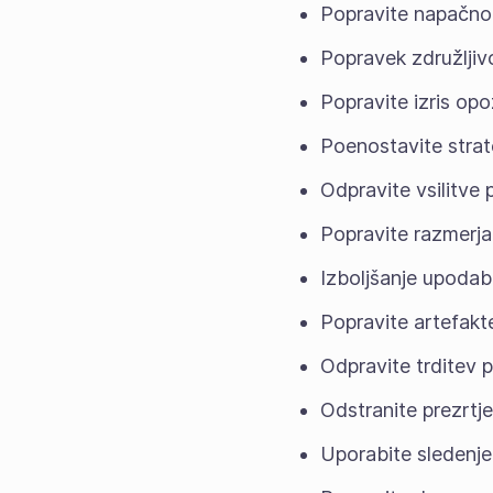
Popravite napačno b
Popravek združljivo
Popravite izris opo
Poenostavite strate
Odpravite vsilitve p
Popravite razmerja 
Izboljšanje upodabl
Popravite artefakt
Odpravite trditev p
Odstranite prezrt
Uporabite sledenje