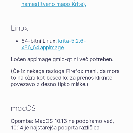
namestitveno mapo Krite).
Linux
64-bitni Linux:
krita-5.2.6-
x86_64.appimage
Ločen appimage gmic-qt ni več potreben.
(Če iz nekega razloga Firefox meni, da mora
to naložiti kot besedilo: za prenos kliknite
povezavo z desno tipko miške.)
macOS
Opomba: MacOS 10.13 ne podpiramo več,
10.14 je najstarejša podprta različica.