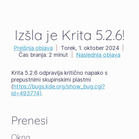
Izšla je Krita 5.2.6!
Prejšnja objava
|
Torek, 1. oktober 2024
|
Čas branja:
2 minut
|
Naslednja objava
Krita 5.2.6 odpravlja kritično napako s
prepustnimi skupinskimi plastmi
(
https://bugs.kde.org/show_bug.cgi?
id=493774)
.
Prenesi
Okna