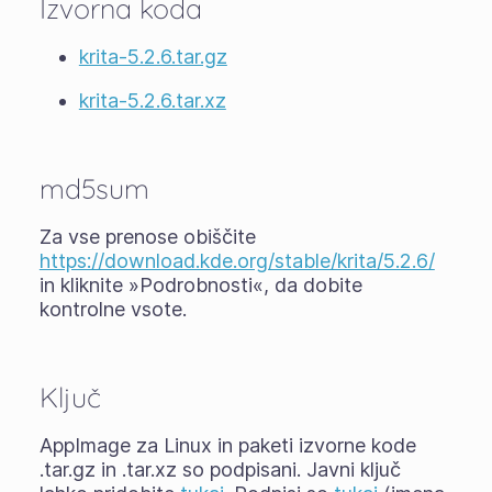
Izvorna koda
krita-5.2.6.tar.gz
krita-5.2.6.tar.xz
md5sum
Za vse prenose obiščite
https://download.kde.org/stable/krita/5.2.6/
in kliknite »Podrobnosti«, da dobite
kontrolne vsote.
Ključ
AppImage za Linux in paketi izvorne kode
.tar.gz in .tar.xz so podpisani. Javni ključ