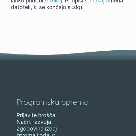
lahko pridobite
tukaj
. Podpisi so
tukaj
(imena
datotek, ki se končajo s .sig).
Programska oprema
Prijavite hrošča
Načrt razvoja
Zgodovina izdaj
Izvorna koda