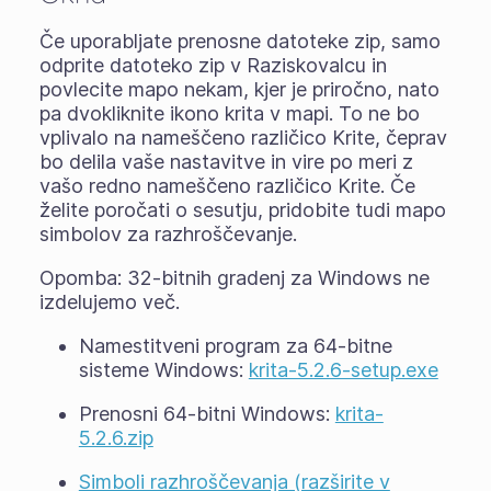
Če uporabljate
prenosne datoteke zip
, samo
odprite datoteko zip v Raziskovalcu in
povlecite mapo nekam, kjer je priročno, nato
pa dvokliknite ikono krita v mapi. To ne bo
vplivalo na nameščeno različico Krite, čeprav
bo delila vaše nastavitve in vire po meri z
vašo redno nameščeno različico Krite. Če
želite poročati o sesutju, pridobite tudi mapo
simbolov za razhroščevanje.
Opomba: 32-bitnih gradenj za Windows ne
izdelujemo več.
Namestitveni program za 64-bitne
sisteme Windows:
krita-5.2.6-setup.exe
Prenosni 64-bitni Windows:
krita-
5.2.6.zip
Simboli razhroščevanja (razširite v