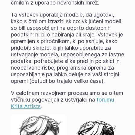
črnilom z uporabo nevronskih mrež.
Ta vstavek uporablja modele, da ugotovi,
kako s črnilom izraziti skico: vključeni modeli
so bili usposobljeni na odprto dostopnih
podatkih: ni bilo nabiranja ali kraje! Vstavek je
opremljen s priročnikom, ki pojasnjuje, kako
pridobiti skripte, ki jih lahko uporabite za
ustvarjanje modela, usposobljenega za lastne
podatke: potrebujete slike pred in po skici in
neobarvane risbe, programska oprema za
usposabljanje pa lahko deluje na vaši strojni
opremi (četudi bo trajalo veliko časa).
V celotnem razvojnem procesu smo se o tem
vtičniku pogovarjali z ustvrjalci na
forumu
Krita Artists
.