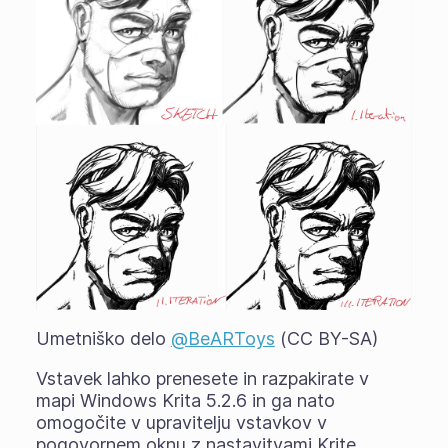
Umetniško delo
@BeARToys
(CC BY-SA)
Vstavek lahko prenesete in razpakirate v
mapi Windows Krita 5.2.6 in ga nato
omogočite v upravitelju vstavkov v
pogovornem oknu z nastavitvami Krite.