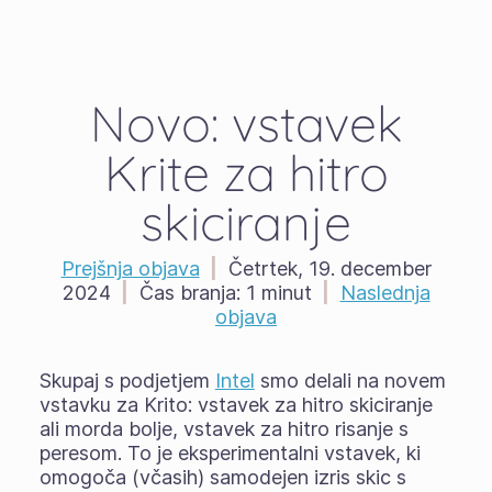
Novo: vstavek
Krite za hitro
skiciranje
Prejšnja objava
|
Četrtek, 19. december
2024
|
Čas branja:
1 minut
|
Naslednja
objava
Skupaj s podjetjem
Intel
smo delali na novem
vstavku za Krito: vstavek za hitro skiciranje
ali morda bolje, vstavek za hitro risanje s
peresom. To je eksperimentalni vstavek, ki
omogoča (včasih) samodejen izris skic s