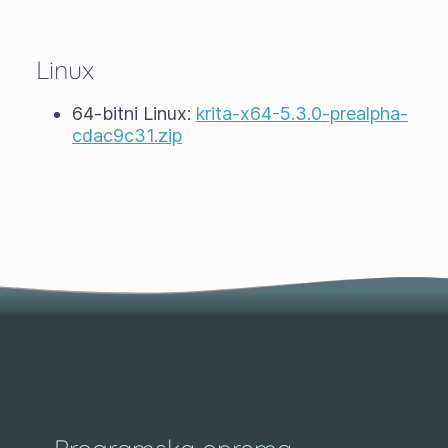
Linux
64-bitni Linux:
krita-x64-5.3.0-prealpha-
cdac9c31.zip