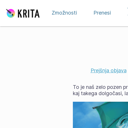
Preskoči na vsebino
Zmožnosti
Prenesi
Prejšnja objava
To je naš zelo pozen pr
kaj takega dolgočasi, l