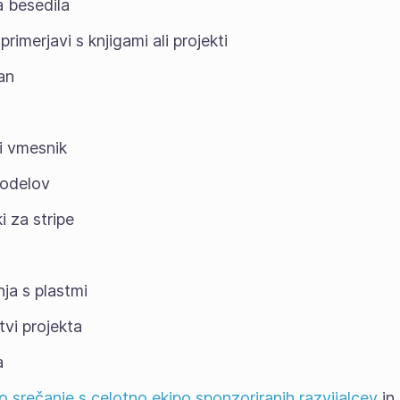
a besedila
rimerjavi s knjigami ali projekti
an
i vmesnik
modelov
ki za stripe
nja s plastmi
tvi projekta
a
no srečanje s celotno ekipo sponzoriranih razvijalcev
in 