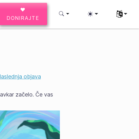
♥
Izberite svo
DONIRAJTE
aslednja objava
pravkar začelo. Če vas