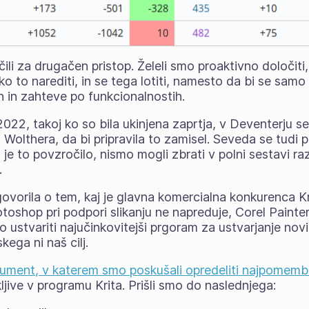
ili za drugačen pristop. Želeli smo proaktivno določiti
o to narediti, in se tega lotiti, namesto da bi se samo
ih in zahteve po funkcionalnostih.
022, takoj ko so bila ukinjena zaprtja, v Deventerju se
 Wolthera, da bi pripravila to zamisel. Seveda se tudi 
h je
to
povzročilo, nismo mogli zbrati v polni sestavi razv
.
ovorila o tem, kaj je glavna komercialna konkurenca Krit
toshop pri podpori slikanju ne napreduje, Corel Painter 
o ustvariti najučinkovitejši prgoram za ustvarjanje novi
skega ni naš cilj.
ument, v katerem smo poskušali opredeliti najpomembne
ljive v programu Krita. Prišli smo do naslednjega: