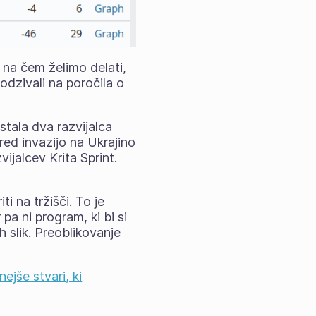
, na čem želimo delati,
 odzivali na poročila o
stala dva razvijalca
pred invazijo na Ukrajino
ijalcev Krita Sprint.
i na tržišči. To je
pa ni program, ki bi si
h slik. Preoblikovanje
jše stvari, ki