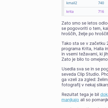
Zato smo se letos odloč
se pogovoriti o tem, kak
hroščih, želje po hrošč
Tako sta se v začetku 2
programa Krita, Halla in
in vsemi težavami, ki ji
Zato je bilo to omejeno
Usedla sva se in se pog
seveda Clip Studio. Pho
ga vzeli za zgled: želim
fotografij v nekaj slikar
Rezultat tega je bil
dok
manjkajo
ali so pomanjk