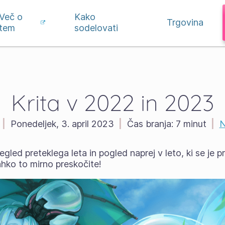
Več o
Kako
Trgovina
tem
sodelovati
Krita v 2022 in 2023
|
Ponedeljek, 3. april 2023
|
Čas branja:
7 minut
|
N
egled preteklega leta in pogled naprej v leto, ki se je 
ahko to mirno preskočite!