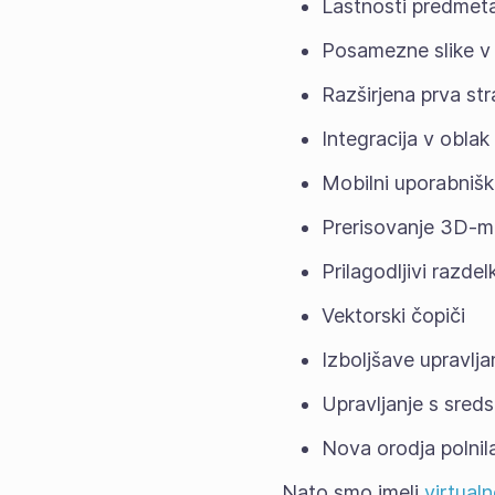
Lastnosti predmet
Posamezne slike v p
Razširjena prva str
Integracija v oblak
Mobilni uporabnišk
Prerisovanje 3D-
Prilagodljivi razdel
Vektorski čopiči
Izboljšave upravlja
Upravljanje s sreds
Nova orodja polnil
Nato smo imeli
virtual