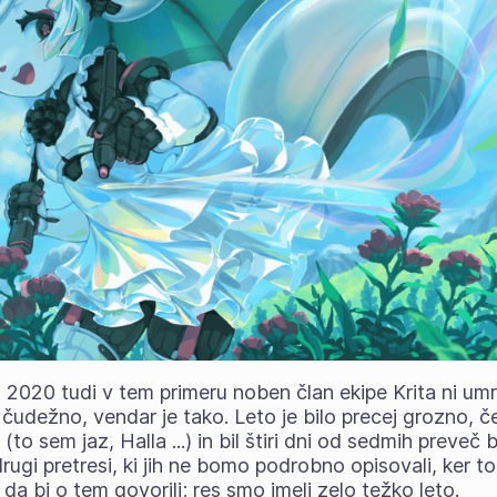
n 2020 tudi v tem primeru noben član ekipe Krita ni umrl
 čudežno, vendar je tako. Leto je bilo precej grozno, 
(to sem jaz, Halla ...) in bil štiri dni od sedmih preveč 
 drugi pretresi, ki jih ne bomo podrobno opisovali, ker to
da bi o tem govorili; res smo imeli zelo težko leto.