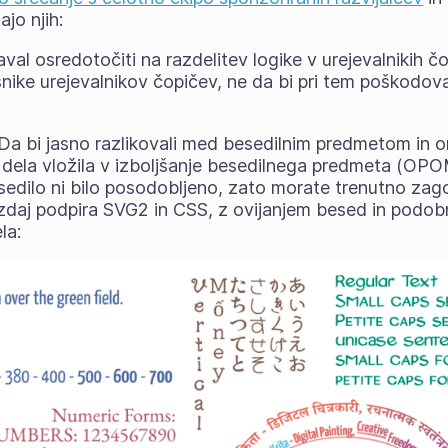
majo
njih
:
aval osredotočiti na razdelitev logike v urejevalnikih č
snike urejevalnikov čopičev, ne da bi pri tem poškodov
Da bi jasno razlikovali med besedilnim predmetom in o
dela vložila v izboljšanje besedilnega predmeta (OP
edilo ni bilo posodobljeno, zato morate trenutno zag
zdaj podpira SVG2 in CSS, z ovijanjem besed in podobni
la: