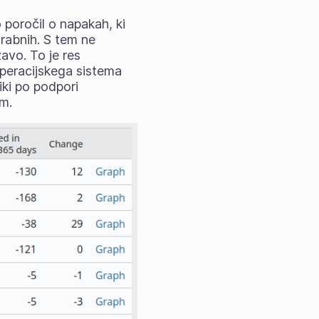
 poročil o napakah, ki
orabnih. S tem ne
ežavo. To je res
peracijskega sistema
iki po podpori
om.