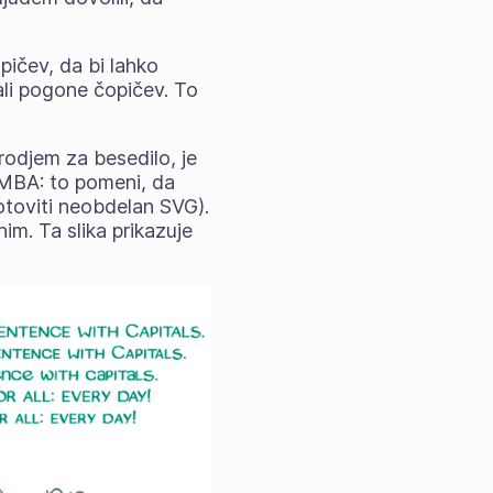
opičev, da bi lahko
ali pogone čopičev. To
rodjem za besedilo, je
OMBA: to pomeni, da
otoviti neobdelan SVG).
m. Ta slika prikazuje