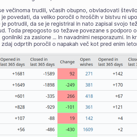
e večinoma trudili, včasih obupno, obvladovati število
 je povedati, da veliko poročil o hroščih v bistvu ni up
se je potrudil, da se je registriral in nato zapisal svojo t
ud. Toda prepogosto so težave povezane s podporo o
 gonilniki za zaslone ... In navadnimi nesporazumi. In kr
 zdaj odprtih poročil o napakah več kot pred enim let