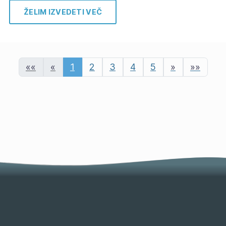
ŽELIM IZVEDETI VEČ
««
«
1
2
3
4
5
»
»»