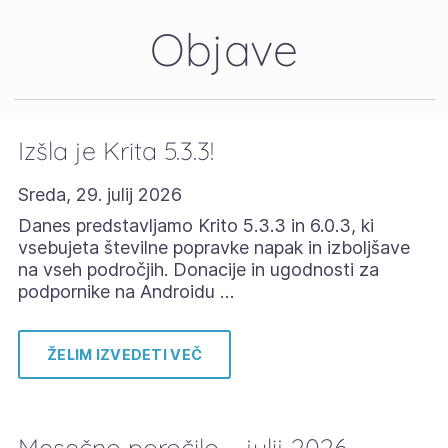
Objave
Izšla je Krita 5.3.3!
Sreda, 29. julij 2026
Danes predstavljamo Krito 5.3.3 in 6.0.3, ki
vsebujeta številne popravke napak in izboljšave
na vseh področjih. Donacije in ugodnosti za
podpornike na Androidu …
ŽELIM IZVEDETI VEČ
Mesečno poročilo – julij 2026