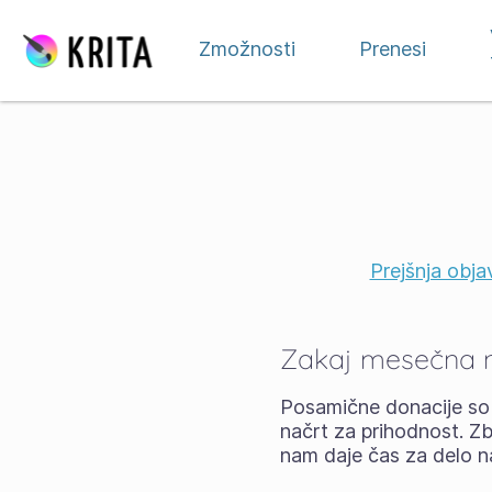
Preskoči na vsebino
Zmožnosti
Prenesi
Prejšnja obja
Zakaj mesečna 
Posamične donacije so 
načrt za prihodnost. Zb
nam daje čas za delo na