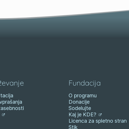
ževanje
Fundacija
acija
O programu
vprašanja
Donacije
zasebnosti
Sodelujte
i
Kaj je KDE?
Licenca za spletno stran
Stik