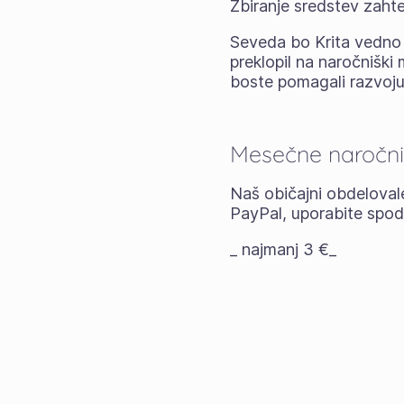
Zbiranje sredstev zahtev
Seveda bo Krita vedno 
preklopil na naročniš
boste pomagali razvoju 
Mesečne naročni
Naš običajni obdelovale
PayPal, uporabite spod
_ najmanj 3 €_