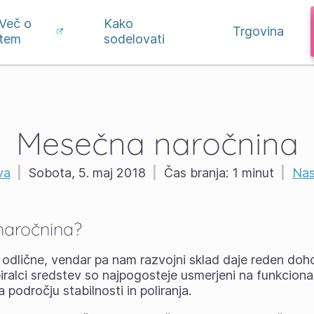
Več o
Kako
Trgovina
tem
sodelovati
Mesečna naročnina
va
|
Sobota, 5. maj 2018
|
Čas branja:
1 minut
|
Nas
naročnina?
odlične, vendar pa nam razvojni sklad daje reden do
iralci sredstev so najpogosteje usmerjeni na funkcional
 področju stabilnosti in poliranja.