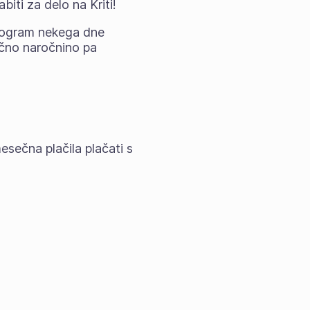
biti za delo na Kriti!
program nekega dne
čno naročnino pa
esečna plačila plačati s