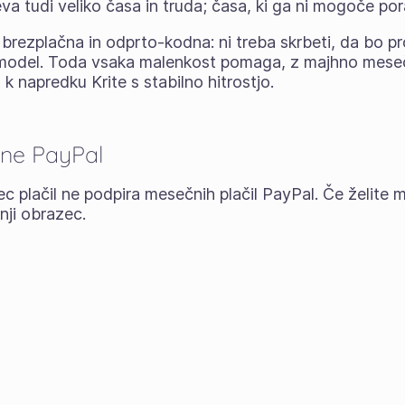
a tudi veliko časa in truda; časa, ki ga ni mogoče pora
brezplačna in odprto-kodna: ni treba skrbeti, da bo 
ki model. Toda vsaka malenkost pomaga, z majhno mese
k napredku Krite s stabilno hitrostjo.
ne PayPal
c plačil ne podpira mesečnih plačil PayPal. Če želite m
nji obrazec.