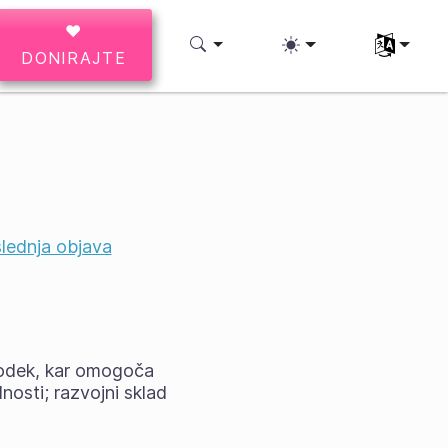
♥
Izberite svo
DONIRAJTE
lednja objava
hodek, kar omogoča
nosti; razvojni sklad