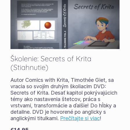
Školenie: Secrets of Krita
(Stiahnutie)
Autor Comics with Krita, Timothée Giet, sa
vracia so svojím druhým školiacim DVD:
Secrets of Krita. Desať kapitol pokrývajúcich
témy ako nastavenia štetcov, práca s
vrstvami, transformácie a ďalšie! Do hĺbky a
detailne. DVD je hovorené po anglicky s
anglickými titulkami.
Prečítajte si viac
!
€14.95