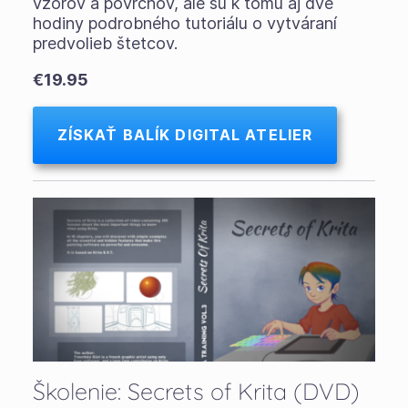
vzorov a povrchov, ale sú k tomu aj dve
hodiny podrobného tutoriálu o vytváraní
predvolieb štetcov.
€19.95
ZÍSKAŤ BALÍK DIGITAL ATELIER
Školenie: Secrets of Krita (DVD)