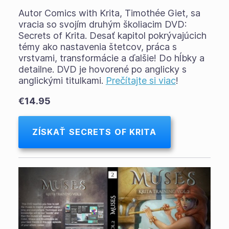
Autor Comics with Krita, Timothée Giet, sa
vracia so svojím druhým školiacim DVD:
Secrets of Krita. Desať kapitol pokrývajúcich
témy ako nastavenia štetcov, práca s
vrstvami, transformácie a ďalšie! Do hĺbky a
detailne. DVD je hovorené po anglicky s
anglickými titulkami.
Prečítajte si viac
!
€14.95
ZÍSKAŤ SECRETS OF KRITA