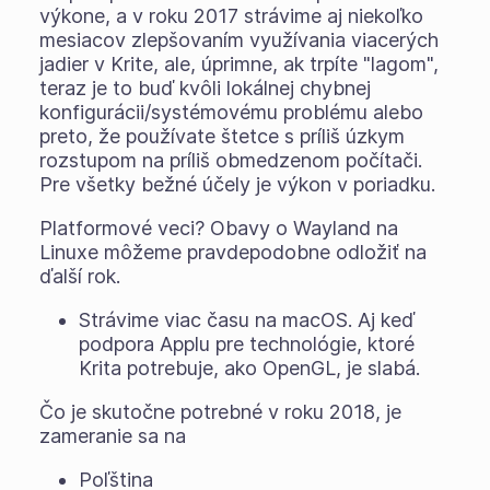
výkone, a v roku 2017 strávime aj niekoľko
mesiacov zlepšovaním využívania viacerých
jadier v Krite, ale, úprimne, ak trpíte "lagom",
teraz je to buď kvôli lokálnej chybnej
konfigurácii/systémovému problému alebo
preto, že používate štetce s príliš úzkym
rozstupom na príliš obmedzenom počítači.
Pre všetky bežné účely je výkon v poriadku.
Platformové veci? Obavy o Wayland na
Linuxe môžeme pravdepodobne odložiť na
ďalší rok.
Strávime viac času na macOS. Aj keď
podpora Applu pre technológie, ktoré
Krita potrebuje, ako OpenGL, je slabá.
Čo je skutočne potrebné v roku 2018, je
zameranie sa na
Poľština