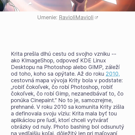
Umenie:
RavioliMavioli
Krita prešla dlhú cestu od svojho vzniku --
ako KImageShop, odpoveď KDE Linux
Desktopu na Photoshop alebo GIMP, záleží
od toho, koho sa opýtate. Až do roku
2010,
cestovná mapa vývoja Krity bola v podstate:
„robiť čokoľvek, čo robí Photoshop, robiť
čokoľvek, čo robí Gimp, nezanedbávať to, čo
ponúka Cinepaint.” No to je, samozrejme,
prehnané. V roku 2010 sa komunita Krity zišla
a definovala svoju víziu: Krita mala byť
tou
aplikáciou pre ľudí, ktorí chceli vytvárať
obrázky od nuly. Photo bashing bol odsunutý
na vedľajšiu koľaj, dôležitý len pri maľovaní