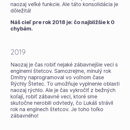
naozaj veľké funkcie. Ale táto konsolidácia je
dôležitá!
Náš cieľ pre rok 2018 je: čo najbližšie k 0
chybám.
2019
Naozaj je čas robiť nejaké zábavnejšie veci s
enginemi štetcov. Samozrejme, minulý rok
Dmitry naprogramoval vo voľnom čase
Rýchly Štetec. To umožňuje vyplnenie oblasti
naozaj rýchlo. Ale je čas vykročiť z bežných
koľají, robiť zábavné veci, ktoré sme
skutočne nerobili odvtedy, čo Lukáš strávil
rok na enginech štetcov. Je toho toľko
zábavného!