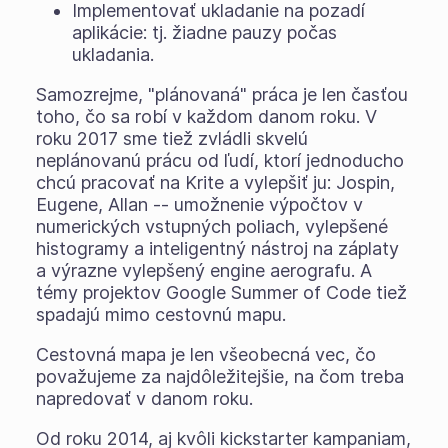
Implementovať ukladanie na pozadí
aplikácie: tj. žiadne pauzy počas
ukladania.
Samozrejme, "plánovaná" práca je len časťou
toho, čo sa robí v každom danom roku. V
roku 2017 sme tiež zvládli skvelú
neplánovanú prácu od ľudí, ktorí jednoducho
chcú pracovať na Krite a vylepšiť ju: Jospin,
Eugene, Allan -- umožnenie výpočtov v
numerických vstupných poliach, vylepšené
histogramy a inteligentný nástroj na záplaty
a výrazne vylepšený engine aerografu. A
témy projektov Google Summer of Code tiež
spadajú mimo cestovnú mapu.
Cestovná mapa je len všeobecná vec, čo
považujeme za najdôležitejšie, na čom treba
napredovať v danom roku.
Od roku 2014, aj kvôli kickstarter kampaniam,