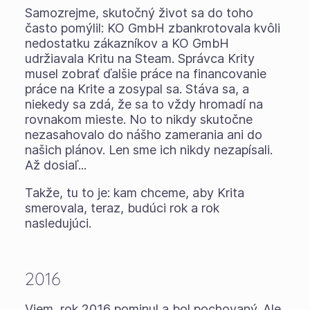
Samozrejme, skutočný život sa do toho
často pomýlil: KO GmbH zbankrotovala kvôli
nedostatku zákazníkov a KO GmbH
udržiavala Kritu na Steam. Správca Krity
musel zobrať ďalšie práce na financovanie
práce na Krite a zosypal sa. Stáva sa, a
niekedy sa zdá, že sa to vždy hromadí na
rovnakom mieste. No to nikdy skutočne
nezasahovalo do nášho zamerania ani do
našich plánov. Len sme ich nikdy nezapísali.
Až dosiaľ...
Takže, tu to je: kam chceme, aby Krita
smerovala, teraz, budúci rok a rok
nasledujúci.
2016
Viem, rok 2016 pominul a bol pochovaný. Ale