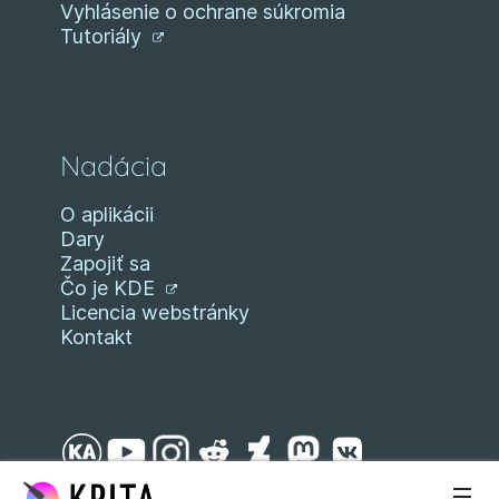
Vyhlásenie o ochrane súkromia
Tutoriály
Nadácia
O aplikácii
Dary
Zapojiť sa
Čo je KDE
Licencia webstránky
Kontakt
Preskočiť na obsah