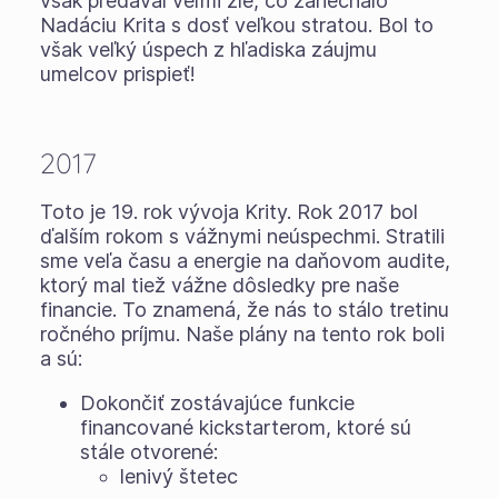
však predával veľmi zle, čo zanechalo
Nadáciu Krita s dosť veľkou stratou. Bol to
však veľký úspech z hľadiska záujmu
umelcov prispieť!
2017
Toto je 19. rok vývoja Krity. Rok 2017 bol
ďalším rokom s vážnymi neúspechmi. Stratili
sme veľa času a energie na daňovom audite,
ktorý mal tiež vážne dôsledky pre naše
financie. To znamená, že nás to stálo tretinu
ročného príjmu. Naše plány na tento rok boli
a sú:
Dokončiť zostávajúce funkcie
financované kickstarterom, ktoré sú
stále otvorené:
lenivý štetec