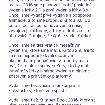
pre rok 2016 sme plánovali urobiť posledné
vydania Krity 2.9 a prvé vydania Krity 3.x.
Chceli sme vydať prvé vydanie s podporou
animácie, a to sme urobili, s Kritou 3.0. Čo
bolo aj portáciou na novú verziu našej
vývojovej platformy, a takýto druh veci je
obrovský
. Dúfajme, že Qt6 je stále ďaleko!
Chceli sme sa tiež vrátiť k mesačným
vydaniam, ktoré sme mali s Kritou 2.9, ale to
sa nám nepodarilo kvôli osobným
okolnostiam: ponaučením z toho by malo
byť, že to nie je správca Krity, kto by mal
vytvárať všetky binárne vydania a binárne
zostavenia pre všetky platformy.
Vydali sme tiež väčšinu funkcií pre tri
kickstartery, ktoré sme spustili.
Vydali sme tiež Krita Art Book 2016, ktorý sa