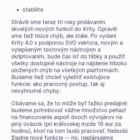
stabilita
Strávili sme teraz tri roky pridávaním
skvelých nových funkcií do Krity. Opravili
sme tiež tisíce chýb, ale stále. Po vydaní
Krity 4.0 s podporou SVG vektora, novým a
vylepšeným textovým nástrojom a
skriptovaním, bude čas ísť do hĺbky a použiť
všetky dostupné nástroje na nájdenie hlboko
uložených chýb na všetkých platformách.
Budeme tiež chcieť vyleštiť existujúce
funkcie: ako pracovný postup, tak aj
nevyhnutné chyby..
Obávame sa, že to môže byť ťažko predajné:
budeme potrebovať vážne množstvo peňazí
na financovanie aspoň dvoch vývojárov na
plný úväzok (pri kráľovskej mzde 16 eur za
hodinu), ktorí na tom budú pracovať. Nebudú
žiadne nové funkcie -- no, neplánujeme