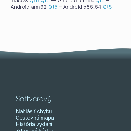
macOS
Qt6
Qt5
— Android arm64
Qt5
–
Android arm32
Qt5
– Android x86_64
Qt5
Softvérový
Nahlásiť chybu
Cestovná mapa
História vydaní
Zdrojový kód