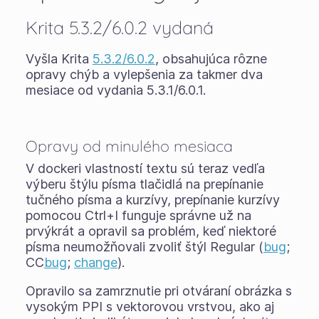
Krita 5.3.2/6.0.2 vydaná
Vyšla Krita
5.3.2/6.0.2
, obsahujúca rôzne
opravy chýb a vylepšenia za takmer dva
mesiace od vydania 5.3.1/6.0.1.
Opravy od minulého mesiaca
V dockeri vlastností textu sú teraz vedľa
výberu štýlu písma tlačidlá na prepínanie
tučného písma a kurzívy, prepínanie kurzívy
pomocou Ctrl+I funguje správne už na
prvýkrát a opravil sa problém, keď niektoré
písma neumožňovali zvoliť štýl Regular (
bug
;
CC
bug
;
change
).
Opravilo sa zamrznutie pri otváraní obrázka s
vysokým PPI s vektorovou vrstvou, ako aj