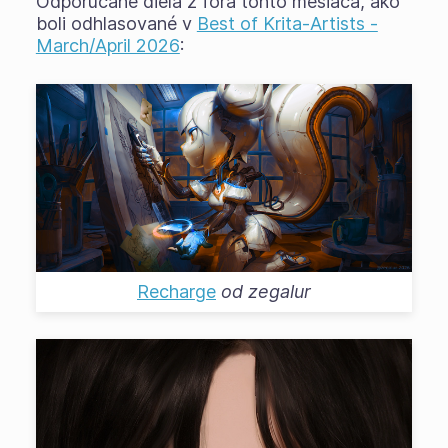
Odporúčané diela z fóra tohto mesiaca, ako
boli odhlasované v
Best of Krita-Artists -
March/April 2026
:
Recharge
od
zegalur