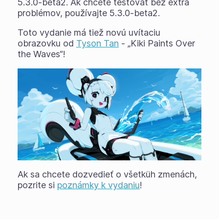
5.3.0-beta2. Ak chcete testovať bez extra
problémov, používajte 5.3.0-beta2.
Toto vydanie má tiež novú uvítaciu
obrazovku od
Tyson Tan
- „Kiki Paints Over
the Waves“!
Ak sa chcete dozvedieť o všetküh zmenách,
pozrite si
poznámky k vydaniu
!