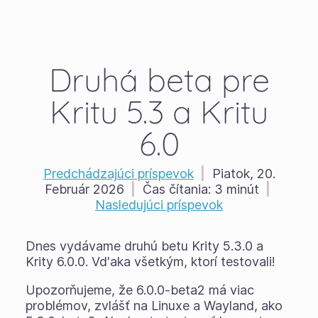
Druhá beta pre
Kritu 5.3 a Kritu
6.0
Predchádzajúci príspevok
|
Piatok, 20.
Február 2026
|
Čas čítania:
3 minút
|
Nasledujúci príspevok
Dnes vydávame druhú betu Krity 5.3.0 a
Krity 6.0.0. Vd'aka všetkým, ktorí testovali!
Upozorňujeme, že 6.0.0-beta2 má viac
problémov, zvlášť na Linuxe a Wayland, ako