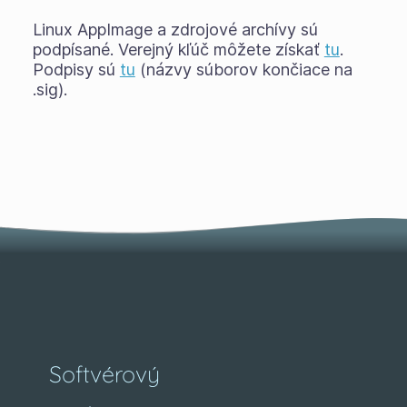
Linux AppImage a zdrojové archívy sú
podpísané. Verejný kľúč môžete získať
tu
.
Podpisy sú
tu
(názvy súborov končiace na
.sig).
Softvérový